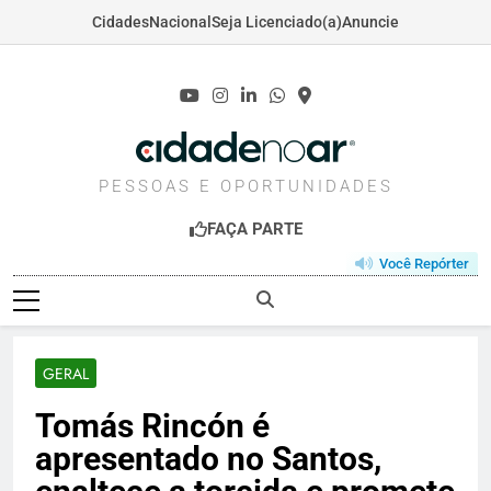
Cidades
Nacional
Seja Licenciado(a)
Anuncie
Skip
to
content
CIDADENOAR.COM
PESSOAS E OPORTUNIDADES
FAÇA PARTE
Você Repórter
GERAL
Tomás Rincón é
apresentado no Santos,