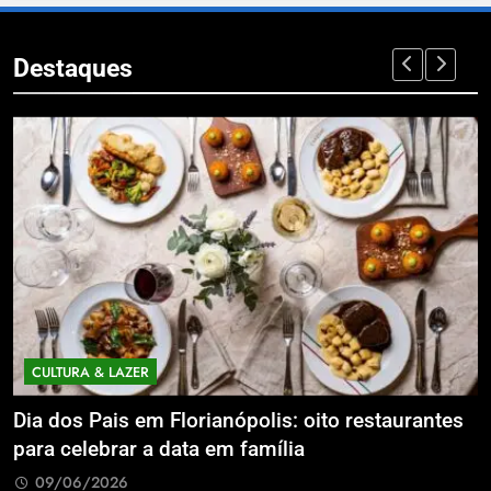
Destaques
CULTURA & LAZER
Dia dos Pais em Florianópolis: oito restaurantes
B
para celebrar a data em família
h
e
09/06/2026