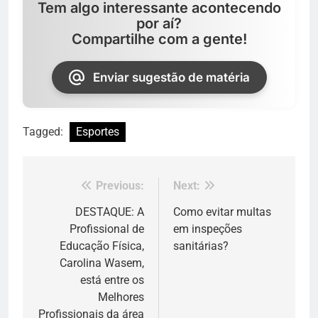
Tem algo interessante acontecendo
por aí?
Compartilhe com a gente!
Enviar sugestão de matéria
Tagged:
Esportes
Previous:
Next:
Navegação
de
DESTAQUE: A
Como evitar multas
Profissional de
em inspeções
Post
Educação Física,
sanitárias?
Carolina Wasem,
está entre os
Melhores
Profissionais da área