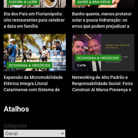
CULTURA & LAZER
SAÚDE & BEM‑ESTAR
Dia dos Pais em Florianópolis:
Banho quente, menos protetor
oito restaurantes para celebrar
solar e pouca hidratação: os
a data em família
erros que podem prejudicar a
pele e o couro cabeludo no
inverno
ECONOMIA & NEGÓCIOS
ECONOMIA & NEGÓCIOS
CAPA
Expansão da Micromobilidade
Networking de Alto Padrão e
Elétrica Integra Litoral
Responsabilidade Social: Feira
Catarinense com Sistema de
Construir Aí Marca Presença no
Patinetes Compartilhados
Leilão do Instituto Neymar Jr.
Atalhos
Categorias