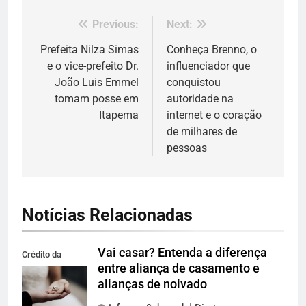
Previous:
Next:
Navegação
de
Prefeita Nilza Simas
Conheça Brenno, o
e o vice-prefeito Dr.
influenciador que
Post
João Luis Emmel
conquistou
tomam posse em
autoridade na
Itapema
internet e o coração
de milhares de
pessoas
Notícias Relacionadas
Vai casar? Entenda a diferença
Crédito da
entre aliança de casamento e
imagem: Pexels
alianças de noivado