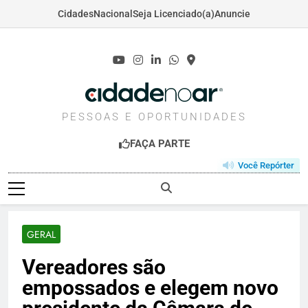
Cidades
Nacional
Seja Licenciado(a)
Anuncie
Skip
to
content
CIDADENOAR.COM
PESSOAS E OPORTUNIDADES
FAÇA PARTE
Você Repórter
GERAL
Vereadores são
empossados e elegem novo