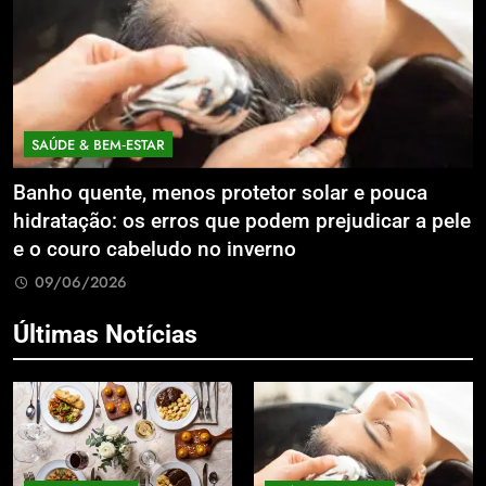
SAÚDE & BEM‑ESTAR
Banho quente, menos protetor solar e pouca
E
hidratação: os erros que podem prejudicar a pele
L
e o couro cabeludo no inverno
C
09/06/2026
Últimas Notícias