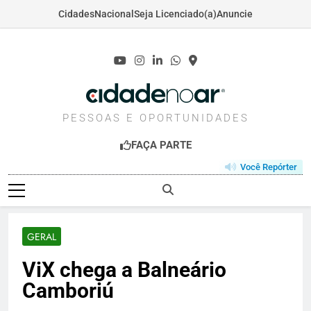
Cidades
Nacional
Seja Licenciado(a)
Anuncie
Skip
to
content
CIDADENOAR.COM
PESSOAS E OPORTUNIDADES
FAÇA PARTE
Você Repórter
GERAL
ViX chega a Balneário
Camboriú