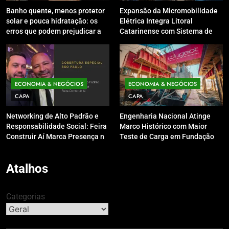
Banho quente, menos protetor
Expansão da Micromobilidade
solar e pouca hidratação: os
Elétrica Integra Litoral
erros que podem prejudicar a
Catarinense com Sistema de
pele e o couro cabeludo no
Patinetes Compartilhados
inverno
ECONOMIA & NEGÓCIOS
ECONOMIA & NEGÓCIOS
CAPA
CAPA
Networking de Alto Padrão e
Engenharia Nacional Atinge
Responsabilidade Social: Feira
Marco Histórico com Maior
Construir Aí Marca Presença no
Teste de Carga em Fundação
Leilão do Instituto Neymar Jr.
do Brasil em Balneário
Camboriú
Atalhos
Categorias