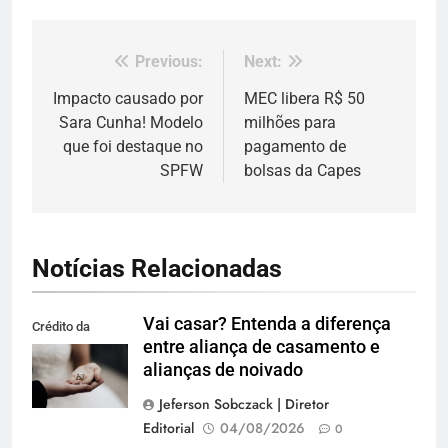
Previous:
Next:
Navegação
de
Impacto causado por
MEC libera R$ 50
Sara Cunha! Modelo
milhões para
Post
que foi destaque no
pagamento de
SPFW
bolsas da Capes
Notícias Relacionadas
Vai casar? Entenda a diferença
Crédito da
entre aliança de casamento e
imagem: Pexels
alianças de noivado
Jeferson Sobczack | Diretor
Editorial
04/08/2026
0