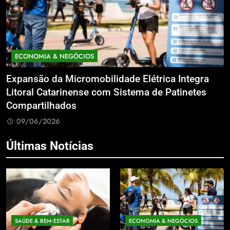
ECONOMIA & NEGÓCIOS
Expansão da Micromobilidade Elétrica Integra
N
le
Litoral Catarinense com Sistema de Patinetes
S
Compartilhados
L
09/06/2026
Últimas Notícias
SAÚDE & BEM‑ESTAR
ECONOMIA & NEGÓCIOS