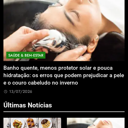
SAÚDE & BEM‑ESTAR
Banho quente, menos protetor solar e pouca
E
hidratação: os erros que podem prejudicar a pele
L
e o couro cabeludo no inverno
C
13/07/2026
Últimas Notícias