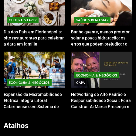
CULTURA & LAZER
SAÚDE & BEM‑ESTAR
Dia dos Pais em Florianópolis:
Banho quente, menos protetor
oito restaurantes para celebrar
solar e pouca hidratação: os
a data em família
erros que podem prejudicar a
pele e o couro cabeludo no
inverno
ECONOMIA & NEGÓCIOS
ECONOMIA & NEGÓCIOS
CAPA
Expansão da Micromobilidade
Networking de Alto Padrão e
Elétrica Integra Litoral
Responsabilidade Social: Feira
Catarinense com Sistema de
Construir Aí Marca Presença no
Patinetes Compartilhados
Leilão do Instituto Neymar Jr.
Atalhos