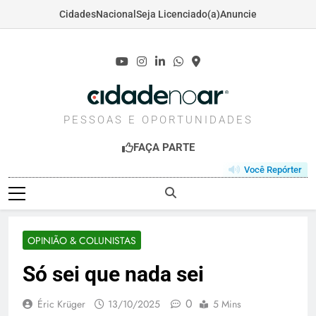
Cidades
Nacional
Seja Licenciado(a)
Anuncie
Skip
to
content
CIDADENOAR.COM
PESSOAS E OPORTUNIDADES
FAÇA PARTE
Você Repórter
OPINIÃO & COLUNISTAS
Só sei que nada sei
0
Éric Krüger
13/10/2025
5 Mins