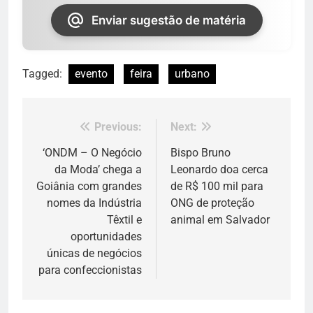
Enviar sugestão de matéria
Tagged:
evento
feira
urbano
Previous:
Next:
Navegação
de
‘ONDM – O Negócio
Bispo Bruno
da Moda’ chega a
Leonardo doa cerca
Post
Goiânia com grandes
de R$ 100 mil para
nomes da Indústria
ONG de proteção
Têxtil e
animal em Salvador
oportunidades
únicas de negócios
para confeccionistas