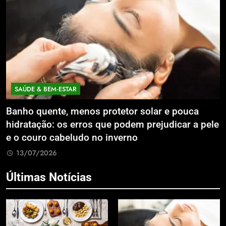
SAÚDE & BEM‑ESTAR
Banho quente, menos protetor solar e pouca
E
hidratação: os erros que podem prejudicar a pele
L
e o couro cabeludo no inverno
C
13/07/2026
Últimas Notícias