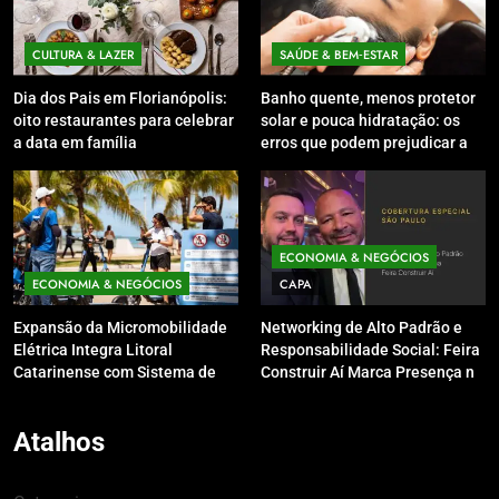
CULTURA & LAZER
SAÚDE & BEM‑ESTAR
Dia dos Pais em Florianópolis:
Banho quente, menos protetor
oito restaurantes para celebrar
solar e pouca hidratação: os
a data em família
erros que podem prejudicar a
pele e o couro cabeludo no
inverno
ECONOMIA & NEGÓCIOS
ECONOMIA & NEGÓCIOS
CAPA
Expansão da Micromobilidade
Networking de Alto Padrão e
Elétrica Integra Litoral
Responsabilidade Social: Feira
Catarinense com Sistema de
Construir Aí Marca Presença no
Patinetes Compartilhados
Leilão do Instituto Neymar Jr.
Atalhos