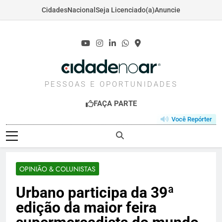
Cidades
Nacional
Seja Licenciado(a)
Anuncie
Skip
to
content
CIDADENOAR.COM
PESSOAS E OPORTUNIDADES
FAÇA PARTE
Você Repórter
OPINIÃO & COLUNISTAS
Urbano participa da 39ª
edição da maior feira