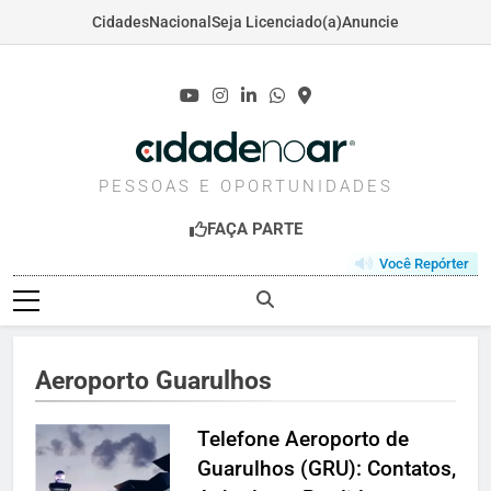
Cidades
Nacional
Seja Licenciado(a)
Anuncie
Skip
to
content
CIDADENOAR.COM
PESSOAS E OPORTUNIDADES
FAÇA PARTE
Você Repórter
Aeroporto Guarulhos
Telefone Aeroporto de
Guarulhos (GRU): Contatos,