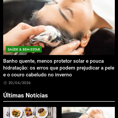
SAÚDE & BEM‑ESTAR
Banho quente, menos protetor solar e pouca
E
hidratação: os erros que podem prejudicar a pele
L
e o couro cabeludo no inverno
C
20/04/2026
Últimas Notícias