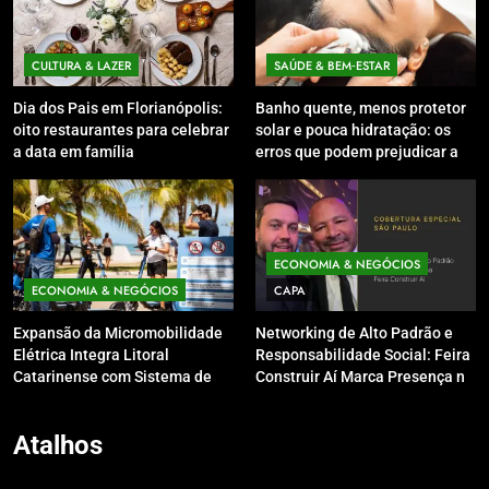
CULTURA & LAZER
SAÚDE & BEM‑ESTAR
Dia dos Pais em Florianópolis:
Banho quente, menos protetor
oito restaurantes para celebrar
solar e pouca hidratação: os
a data em família
erros que podem prejudicar a
pele e o couro cabeludo no
inverno
ECONOMIA & NEGÓCIOS
ECONOMIA & NEGÓCIOS
CAPA
Expansão da Micromobilidade
Networking de Alto Padrão e
Elétrica Integra Litoral
Responsabilidade Social: Feira
Catarinense com Sistema de
Construir Aí Marca Presença no
Patinetes Compartilhados
Leilão do Instituto Neymar Jr.
Atalhos