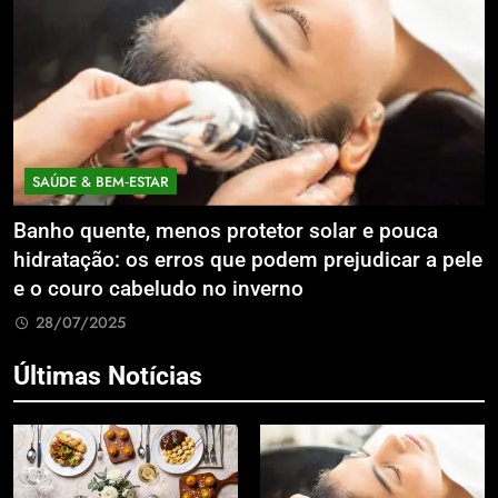
SAÚDE & BEM‑ESTAR
Banho quente, menos protetor solar e pouca
E
hidratação: os erros que podem prejudicar a pele
L
e o couro cabeludo no inverno
C
28/07/2025
Últimas Notícias