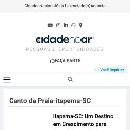
Cidades
Nacional
Seja Licenciado(a)
Anuncie
Skip
to
content
CIDADENOAR.COM
PESSOAS E OPORTUNIDADES
FAÇA PARTE
Você Repórter
Canto da Praia-itapema-SC
Itapema-SC: Um Destino
em Crescimento para