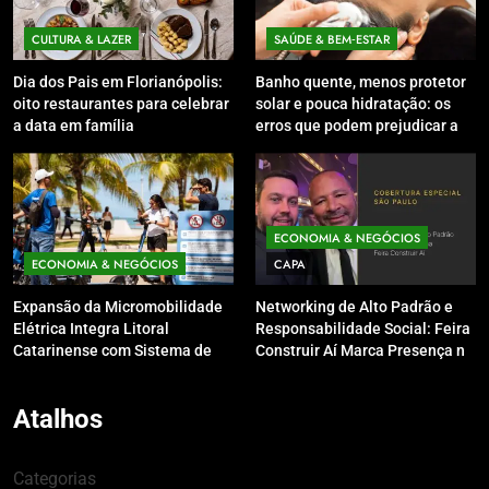
CULTURA & LAZER
SAÚDE & BEM‑ESTAR
Dia dos Pais em Florianópolis:
Banho quente, menos protetor
oito restaurantes para celebrar
solar e pouca hidratação: os
a data em família
erros que podem prejudicar a
pele e o couro cabeludo no
inverno
ECONOMIA & NEGÓCIOS
ECONOMIA & NEGÓCIOS
CAPA
Expansão da Micromobilidade
Networking de Alto Padrão e
Elétrica Integra Litoral
Responsabilidade Social: Feira
Catarinense com Sistema de
Construir Aí Marca Presença no
Patinetes Compartilhados
Leilão do Instituto Neymar Jr.
Atalhos
Categorias