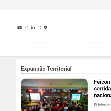
Skip
to
content
Expansão Territorial
Feicon
corrid
nacion
Jeferson