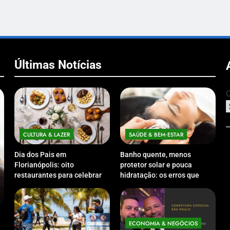
Últimas Notícias
C
CULTURA & LAZER
SAÚDE & BEM‑ESTAR
Dia dos Pais em
Banho quente, menos
Florianópolis: oito
protetor solar e pouca
restaurantes para celebrar a
hidratação: os erros que
data em família
podem prejudicar a pele e o
couro cabeludo no inverno
ECONOMIA & NEGÓCIOS
ECO
Expansão da Micromobilidade Elétrica
Netwo
ECONOMIA & NEGÓCIOS