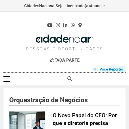
Cidades
Nacional
Seja Licenciado(a)
Anuncie
Skip
to
content
CIDADENOAR.COM
PESSOAS E OPORTUNIDADES
FAÇA PARTE
Você Repórter
Orquestração de Negócios
O Novo Papel do CEO: Por
que a diretoria precisa