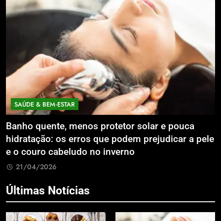
SAÚDE & BEM‑ESTAR
Banho quente, menos protetor solar e pouca
E
hidratação: os erros que podem prejudicar a pele
L
e o couro cabeludo no inverno
C
21/04/2026
Últimas Notícias