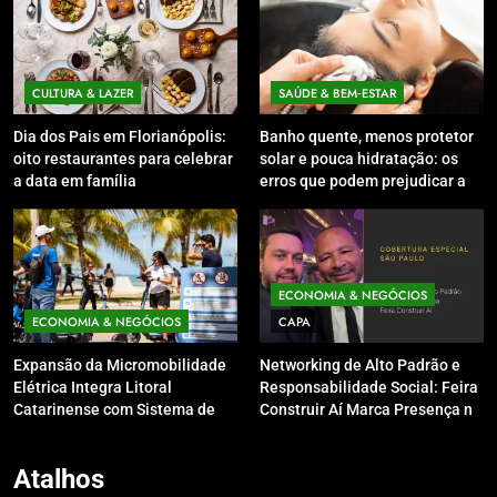
CULTURA & LAZER
SAÚDE & BEM‑ESTAR
Dia dos Pais em Florianópolis:
Banho quente, menos protetor
oito restaurantes para celebrar
solar e pouca hidratação: os
a data em família
erros que podem prejudicar a
pele e o couro cabeludo no
inverno
ECONOMIA & NEGÓCIOS
ECONOMIA & NEGÓCIOS
CAPA
Expansão da Micromobilidade
Networking de Alto Padrão e
Elétrica Integra Litoral
Responsabilidade Social: Feira
Catarinense com Sistema de
Construir Aí Marca Presença no
Patinetes Compartilhados
Leilão do Instituto Neymar Jr.
Atalhos