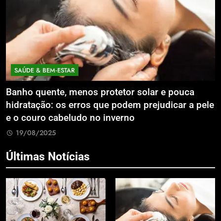
SAÚDE & BEM‑ESTAR
Banho quente, menos protetor solar e pouca
E
hidratação: os erros que podem prejudicar a pele
L
e o couro cabeludo no inverno
C
19/08/2025
Últimas Notícias