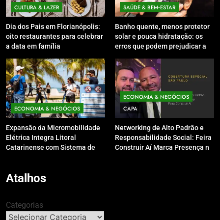
CULTURA & LAZER
SAÚDE & BEM‑ESTAR
Dia dos Pais em Florianópolis:
Banho quente, menos protetor
oito restaurantes para celebrar
solar e pouca hidratação: os
a data em família
erros que podem prejudicar a
pele e o couro cabeludo no
inverno
ECONOMIA & NEGÓCIOS
ECONOMIA & NEGÓCIOS
CAPA
Expansão da Micromobilidade
Networking de Alto Padrão e
Elétrica Integra Litoral
Responsabilidade Social: Feira
Catarinense com Sistema de
Construir Aí Marca Presença no
Patinetes Compartilhados
Leilão do Instituto Neymar Jr.
Atalhos
Categorias