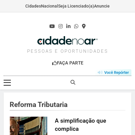
Cidades
Nacional
Seja Licenciado(a)
Anuncie
Skip
to
content
CIDADENOAR.COM
PESSOAS E OPORTUNIDADES
FAÇA PARTE
Você Repórter
Reforma Tributaria
A simplificação que
complica