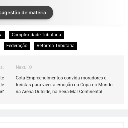
 sugestão de matéria
ia
Complexidade Tributária
Federação
Reforma Tributaria
s:
Next:
te
Cota Empreendimentos convida moradores e
de
turistas para viver a emoção da Copa do Mundo
n’
na Arena Outside, na Beira-Mar Continental