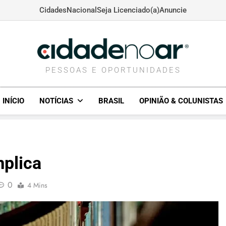
Cidades
Nacional
Seja Licenciado(a)
Anuncie
CIDADENOAR.COM
PESSOAS E OPORTUNIDADES
INÍCIO
NOTÍCIAS
BRASIL
OPINIÃO & COLUNISTAS
mplica
0
4 Mins