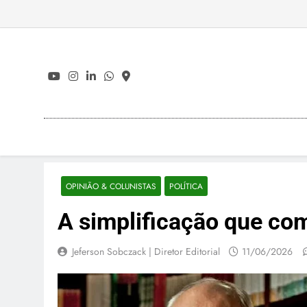
Skip
to
content
OPINIÃO & COLUNISTAS
POLÍTICA
A simplificação que co
Jeferson Sobczack | Diretor Editorial
11/06/2026