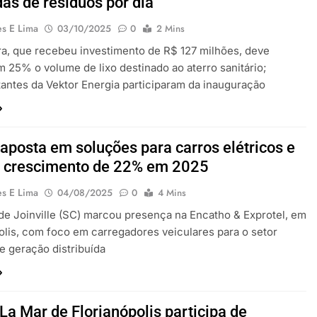
das de resíduos por dia
es E Lima
03/10/2025
0
2 Mins
ra, que recebeu investimento de R$ 127 milhões, deve
m 25% o volume de lixo destinado ao aterro sanitário;
antes da Vektor Energia participaram da inauguração
 aposta em soluções para carros elétricos e
a crescimento de 22% em 2025
es E Lima
04/08/2025
0
4 Mins
e Joinville (SC) marcou presença na Encatho & Exprotel, em
olis, com foco em carregadores veiculares para o setor
 e geração distribuída
La Mar de Florianópolis participa de