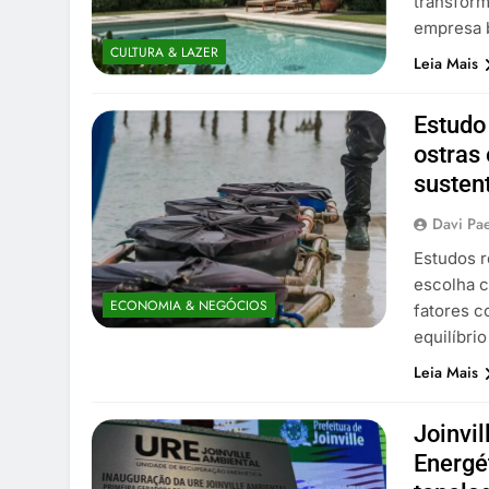
transform
empresa 
CULTURA & LAZER
Leia Mais
Estudo
ostras
susten
Davi Pa
Estudos r
escolha c
ECONOMIA & NEGÓCIOS
fatores c
equilíbrio
Leia Mais
Joinvi
Energé