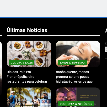
Últimas Notícias
C
CULTURA & LAZER
SAÚDE & BEM‑ESTAR
Dia dos Pais em
Banho quente, menos
Florianópolis: oito
protetor solar e pouca
restaurantes para celebrar a
hidratação: os erros que
data em família
podem prejudicar a pele e o
couro cabeludo no inverno
ECONOMIA & NEGÓCIOS
ECO
Expansão da Micromobilidade Elétrica
Netwo
ECONOMIA & NEGÓCIOS