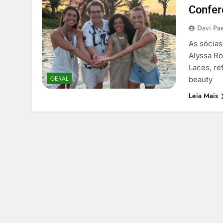
Confer
Davi Pa
As sócias
Alyssa Ro
Laces, re
GERAL
beauty
Leia Mais