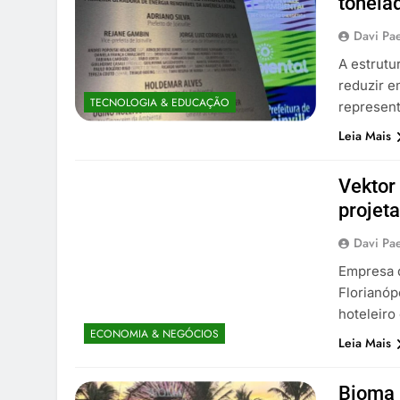
tonela
Davi Pa
A estrutu
reduzir e
TECNOLOGIA & EDUCAÇÃO
represent
Leia Mais
Vektor
projet
Davi Pa
Empresa d
Florianóp
hoteleiro
ECONOMIA & NEGÓCIOS
Leia Mais
Bioma 