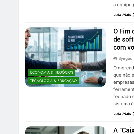
a equipe
Leia Mais
O Fim 
de soft
com v
Syngoo
O mercado
ECONOMIA & NEGÓCIOS
que não e
TECNOLOGIA & EDUCAÇÃO
empresas.
ferrament
fechado 
sistema é
Leia Mais
A “Cai