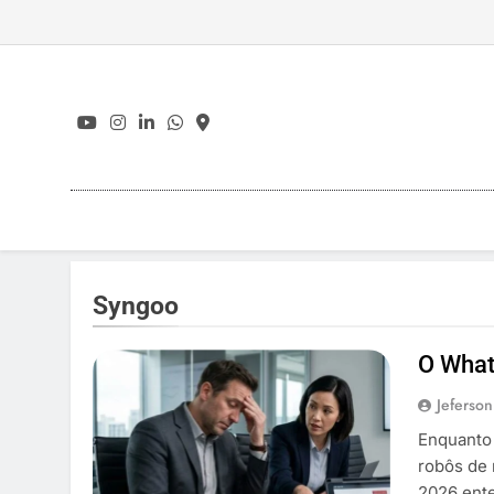
Skip
to
content
Syngoo
O What
Jeferson
Enquanto 
robôs de
2026 ente