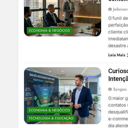
Jeferson
O funil d
perfeição
ECONOMIA & NEGÓCIOS
cliente c
imediatam
desastre
Leia Mais
Curios
Intenç
Syngoo
O maior g
contatos 
ECONOMIA & NEGÓCIOS
desqualif
TECNOLOGIA & EDUCAÇÃO
e-commer
dia atend