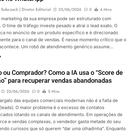
 Sobczack | Diretor Editorial
25/06/2026
0
4 Mins
e marketing da sua empresa pode ser estruturado com
. O time de tráfego investe pesado e atrai o lead exato. O
lica no anúncio de um produto específico e é direcionado
ente para o canal de vendas. É nesse momento crítico que o
 acontece. Um robô de atendimento genérico assume…
o ou Comprador? Como a IA usa o “Score de
ão” para recuperar vendas abandonadas
25/06/2026
0
5 Mins
argalo das equipes comerciais modernas não é a falta de
(leads). O maior problema é o excesso de contatos
icados lotando os canais de atendimento. Em operações de
ce e vendas complexas, o vendedor gasta metade do seu
endo curiosos que só querem “dar uma olhadinha”. Enquanto