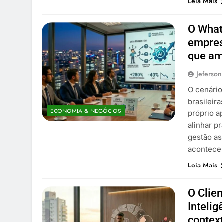
Leia Mais
O What
empres
que am
Jeferson
O cenári
brasileir
ECONOMIA & NEGÓCIOS
próprio a
alinhar p
gestão as
acontece
Leia Mais
O Clien
Intelig
contex