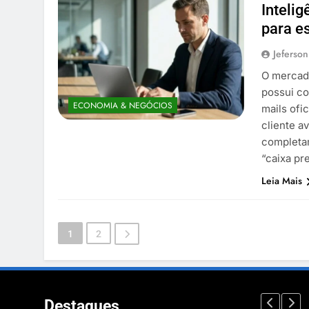
Intelig
para e
Jeferson
O mercado
possui co
ECONOMIA & NEGÓCIOS
mails ofi
cliente a
completa
“caixa pr
Leia Mais
1
2
Destaques