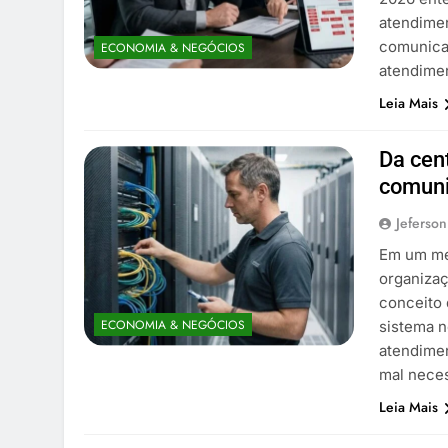
atendimen
comunicaç
ECONOMIA & NEGÓCIOS
atendime
Leia Mais
Da cen
comun
Jeferson
Em um mer
organizaç
conceito 
ECONOMIA & NEGÓCIOS
sistema n
atendimen
mal nece
Leia Mais