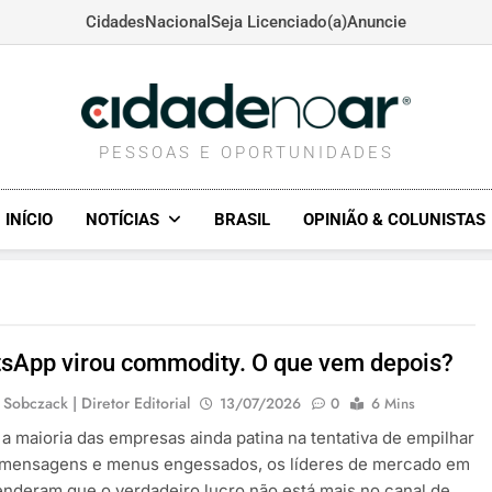
Cidades
Nacional
Seja Licenciado(a)
Anuncie
CIDADENOAR.COM
PESSOAS E OPORTUNIDADES
INÍCIO
NOTÍCIAS
BRASIL
OPINIÃO & COLUNISTAS
sApp virou commodity. O que vem depois?
 Sobczack | Diretor Editorial
13/07/2026
0
6 Mins
a maioria das empresas ainda patina na tentativa de empilhar
 mensagens e menus engessados, os líderes de mercado em
nderam que o verdadeiro lucro não está mais no canal de