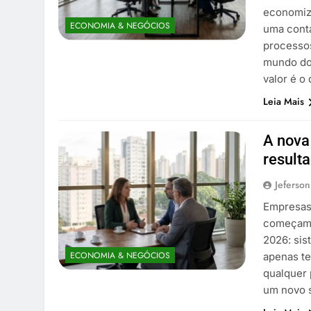
economiz
ECONOMIA & NEGÓCIOS
uma conta
processos
mundo dos
valor é o
Leia Mais
A nova
result
Jeferson
Empresas
começam 
2026: si
ECONOMIA & NEGÓCIOS
apenas te
qualquer 
um novo 