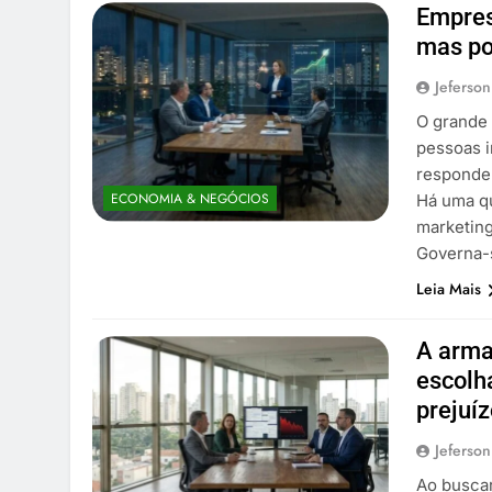
Empres
mas po
Jeferson
O grande 
pessoas 
responde
ECONOMIA & NEGÓCIOS
Há uma qu
marketing
Governa-
Leia Mais
A arma
escolh
prejuí
Jeferson
Ao busca