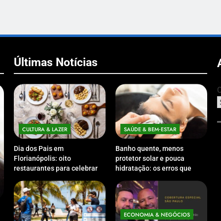
Últimas Notícias
C
CULTURA & LAZER
SAÚDE & BEM‑ESTAR
Dia dos Pais em
Banho quente, menos
Florianópolis: oito
protetor solar e pouca
restaurantes para celebrar a
hidratação: os erros que
data em família
podem prejudicar a pele e o
couro cabeludo no inverno
ECONOMIA & NEGÓCIOS
ECO
Expansão da Micromobilidade Elétrica
Netwo
ECONOMIA & NEGÓCIOS