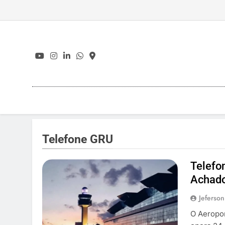
Skip
to
content
Telefone GRU
Telefo
Achado
Jeferson
O Aeropor