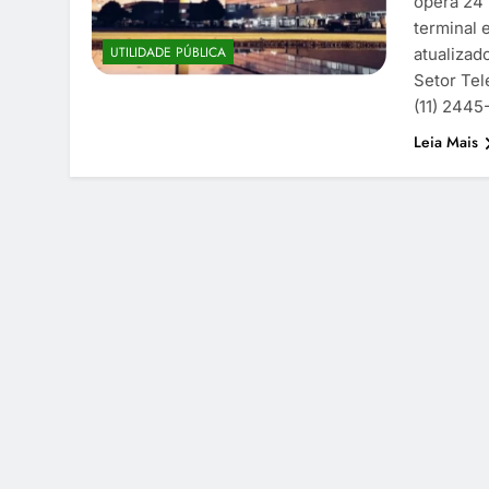
opera 24 
terminal 
UTILIDADE PÚBLICA
atualizad
Setor Te
(11) 244
Leia Mais