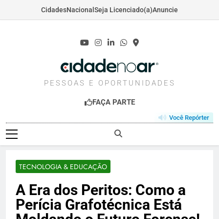
Cidades
Nacional
Seja Licenciado(a)
Anuncie
Skip
to
content
CIDADENOAR.COM
PESSOAS E OPORTUNIDADES
FAÇA PARTE
Você Repórter
TECNOLOGIA & EDUCAÇÃO
A Era dos Peritos: Como a
Perícia Grafotécnica Está