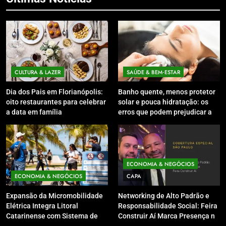
CULTURA & LAZER
SAÚDE & BEM‑ESTAR
Dia dos Pais em Florianópolis:
Banho quente, menos protetor
oito restaurantes para celebrar
solar e pouca hidratação: os
a data em família
erros que podem prejudicar a
pele e o couro cabeludo no
inverno
ECONOMIA & NEGÓCIOS
ECONOMIA & NEGÓCIOS
CAPA
Expansão da Micromobilidade
Networking de Alto Padrão e
Elétrica Integra Litoral
Responsabilidade Social: Feira
Catarinense com Sistema de
Construir Aí Marca Presença no
Patinetes Compartilhados
Leilão do Instituto Neymar Jr.