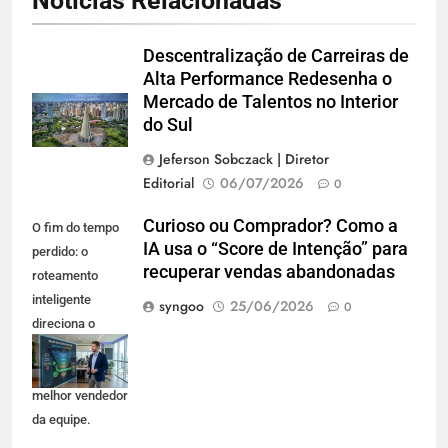
Notícias Relacionadas
Descentralização de Carreiras de
Alta Performance Redesenha o
Mercado de Talentos no Interior
do Sul
Jeferson Sobczack | Diretor
Editorial
06/07/2026
0
Curioso ou Comprador? Como a
O fim do tempo
IA usa o “Score de Intenção” para
perdido: o
recuperar vendas abandonadas
roteamento
inteligente
syngoo
25/06/2026
0
direciona o
cliente quente
direto para o
melhor vendedor
da equipe.