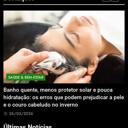
SAÚDE & BEM‑ESTAR
Banho quente, menos protetor solar e pouca
E
hidratação: os erros que podem prejudicar a pele
L
e o couro cabeludo no inverno
C
26/05/2026
Últimas Notícias