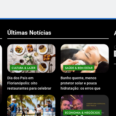
Últimas Notícias
C
CULTURA & LAZER
SAÚDE & BEM‑ESTAR
Dia dos Pais em
Banho quente, menos
Florianópolis: oito
protetor solar e pouca
restaurantes para celebrar a
hidratação: os erros que
data em família
podem prejudicar a pele e o
couro cabeludo no inverno
ECONOMIA & NEGÓCIOS
ECO
Expansão da Micromobilidade Elétrica
Netwo
ECONOMIA & NEGÓCIOS