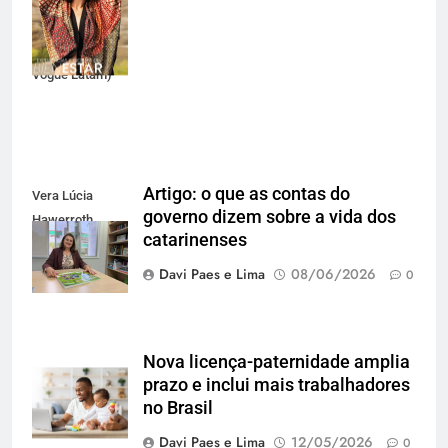
edição latino-
americana
(Divulgação
Vogue Latam)
Artigo: o que as contas do
Vera Lúcia
governo dizem sobre a vida dos
Hawerroth
catarinenses
Santana
Davi Paes e Lima
08/06/2026
0
Nova licença-paternidade amplia
prazo e inclui mais trabalhadores
no Brasil
Davi Paes e Lima
12/05/2026
0