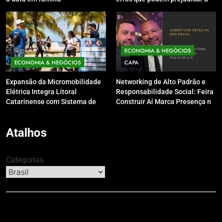
pele e o couro cabeludo no
inverno
ECONOMIA & NEGÓCIOS
ECONOMIA & NEGÓCIOS
CAPA
Expansão da Micromobilidade
Networking de Alto Padrão e
Elétrica Integra Litoral
Responsabilidade Social: Feira
Catarinense com Sistema de
Construir Aí Marca Presença no
Patinetes Compartilhados
Leilão do Instituto Neymar Jr.
Atalhos
Categorias