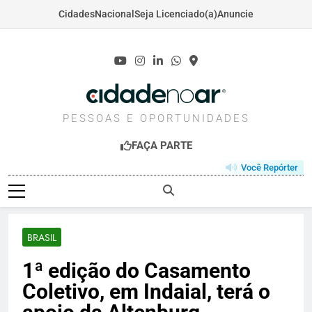
Cidades
Nacional
Seja Licenciado(a)
Anuncie
Skip
to
content
CIDADENOAR.COM
PESSOAS E OPORTUNIDADES
FAÇA PARTE
Você Repórter
BRASIL
1ª edição do Casamento
Coletivo, em Indaial, terá o