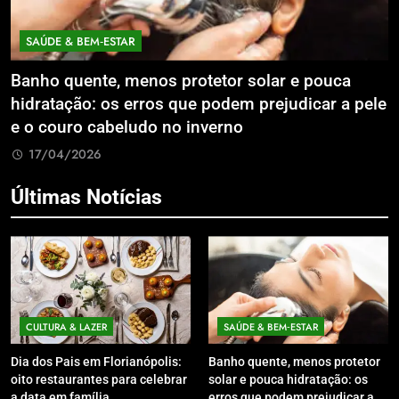
SAÚDE & BEM‑ESTAR
Banho quente, menos protetor solar e pouca
E
hidratação: os erros que podem prejudicar a pele
L
e o couro cabeludo no inverno
C
17/04/2026
Últimas Notícias
CULTURA & LAZER
SAÚDE & BEM‑ESTAR
Dia dos Pais em Florianópolis:
Banho quente, menos protetor
oito restaurantes para celebrar
solar e pouca hidratação: os
a data em família
erros que podem prejudicar a