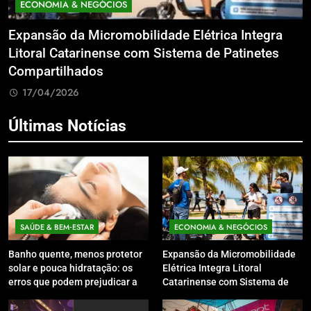
ECONOMIA & NEGÓCIOS
Networking de Alto Padrão e Responsabilidade
E
Social: Feira Construir Aí Marca Presença no
M
Leilão do Instituto Neymar Jr.
B
17/04/2026
Últimas Notícias
SAÚDE & BEM‑ESTAR
ECONOMIA & NEGÓCIOS
Banho quente, menos protetor
Expansão da Micromobilidade
solar e pouca hidratação: os
Elétrica Integra Litoral
erros que podem prejudicar a
Catarinense com Sistema de
pele e o couro cabeludo no
Patinetes Compartilhados
inverno