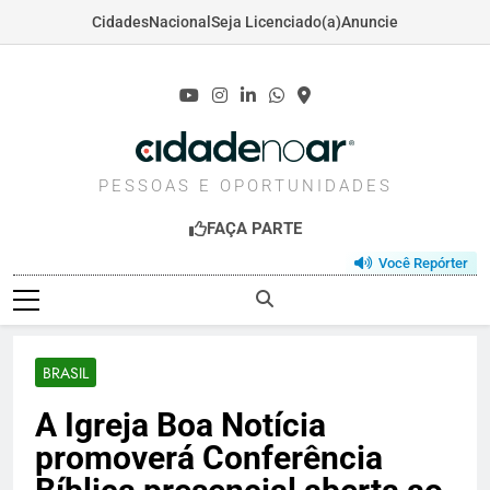
Cidades
Nacional
Seja Licenciado(a)
Anuncie
Skip
to
content
CIDADENOAR.COM
PESSOAS E OPORTUNIDADES
FAÇA PARTE
Você Repórter
BRASIL
A Igreja Boa Notícia
promoverá Conferência