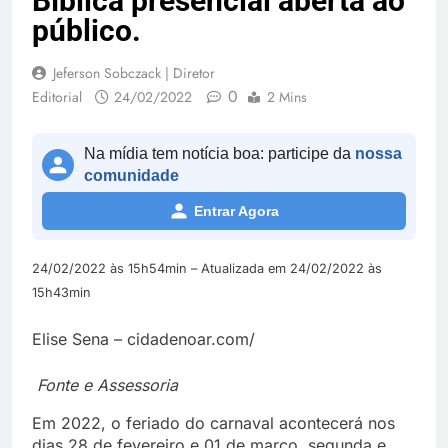
Bíblica presencial aberta ao
público.
Jeferson Sobczack | Diretor
0
Editorial
24/02/2022
2 Mins
Na mídia tem notícia boa: participe da
nossa
comunidade
Entrar Agora
24/02/2022 às 15h54min – Atualizada em 24/02/2022 às
15h43min
Elise Sena – cidadenoar.com/
Fonte e Assessoria
Em 2022, o feriado do carnaval acontecerá nos
dias 28 de fevereiro e 01 de março, segunda e