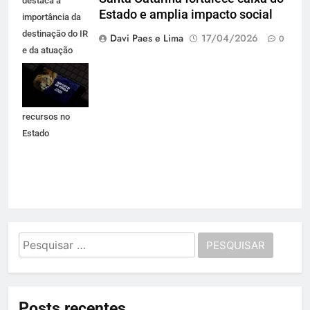
destaca a
Estado e amplia impacto social
importância da
destinação do IR
Davi Paes e Lima
17/04/2026
0
e da atuação
técnica que
garante
permanência de
recursos no
Estado
Pesquisar
por:
Posts recentes