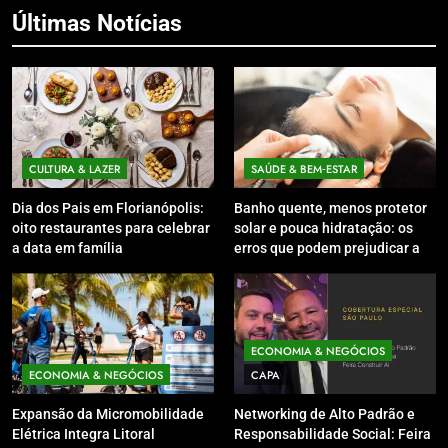
Últimas Notícias
CULTURA & LAZER
SAÚDE & BEM‑ESTAR
Dia dos Pais em Florianópolis:
Banho quente, menos protetor
oito restaurantes para celebrar
solar e pouca hidratação: os
a data em família
erros que podem prejudicar a
pele e o couro cabeludo no
inverno
ECONOMIA & NEGÓCIOS
ECONOMIA & NEGÓCIOS
CAPA
Expansão da Micromobilidade
Networking de Alto Padrão e
Elétrica Integra Litoral
Responsabilidade Social: Feira