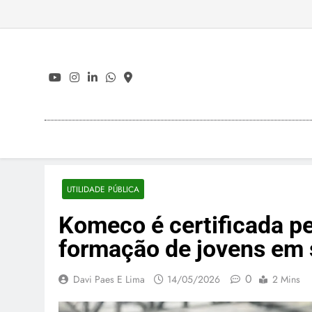
Skip
to
content
UTILIDADE PÚBLICA
Komeco é certificada p
formação de jovens em 
0
Davi Paes E Lima
14/05/2026
2 Mins