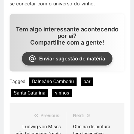
se conectar com o universo do vinho.
Tem algo interessante acontecendo
por aí?
Compartilhe com a gente!
Enviar sugestão de matéria
Tagged:
Balneário Camboriú
bar
Santa Catarina
vinhos
Previous:
Next:
Navegação
de
Ludwig von Mises
Oficina de pintura
não foi apenas “mais
tem inscrições