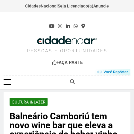
Cidades
Nacional
Seja Licenciado(a)
Anuncie
Skip
to
content
CIDADENOAR.COM
PESSOAS E OPORTUNIDADES
FAÇA PARTE
Você Repórter
CULTURA & LAZER
Balneário Camboriú tem
novo wine bar que eleva a