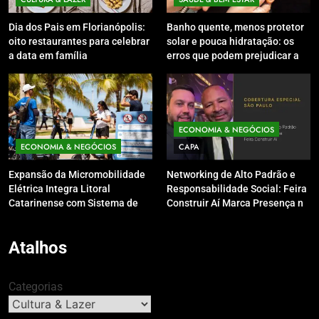
Dia dos Pais em Florianópolis:
Banho quente, menos protetor
oito restaurantes para celebrar
solar e pouca hidratação: os
a data em família
erros que podem prejudicar a
pele e o couro cabeludo no
inverno
ECONOMIA & NEGÓCIOS
ECONOMIA & NEGÓCIOS
CAPA
Expansão da Micromobilidade
Networking de Alto Padrão e
Elétrica Integra Litoral
Responsabilidade Social: Feira
Catarinense com Sistema de
Construir Aí Marca Presença no
Patinetes Compartilhados
Leilão do Instituto Neymar Jr.
Atalhos
Categorias