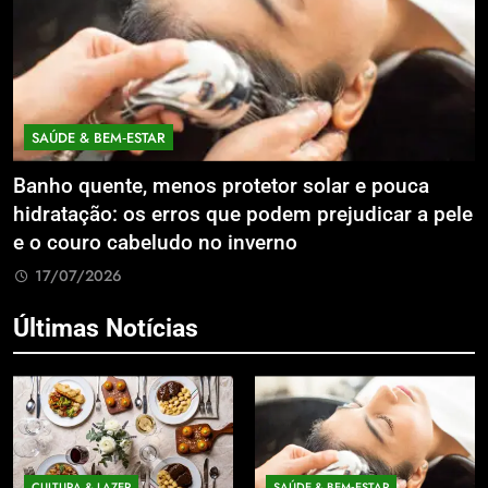
ECONOMIA & NEGÓCIOS
ouca
Expansão da Micromobilidade Elétrica Integ
r a pele
Litoral Catarinense com Sistema de Patinet
Compartilhados
17/07/2026
Últimas Notícias
CULTURA & LAZER
SAÚDE & BEM‑ESTAR