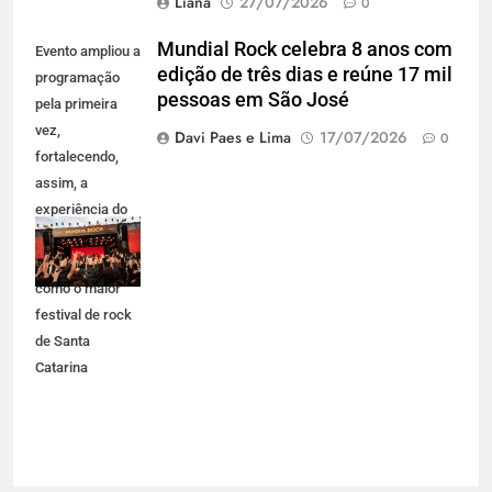
Liana
27/07/2026
0
Mundial Rock celebra 8 anos com
Evento ampliou a
edição de três dias e reúne 17 mil
programação
pessoas em São José
pela primeira
vez,
Davi Paes e Lima
17/07/2026
0
fortalecendo,
assim, a
experiência do
público e se
consolidando
como o maior
festival de rock
de Santa
Catarina