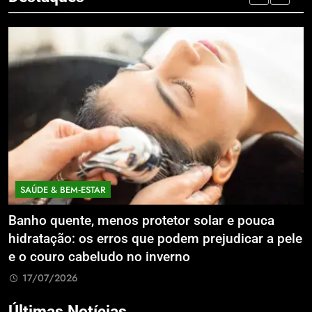
SAÚDE & BEM‑ESTAR
EC
anho quente, menos protetor solar e pouca
Exp
idratação: os erros que podem prejudicar a pele
Lit
 o couro cabeludo no inverno
Com
17/07/2026
1
Últimas Notícias