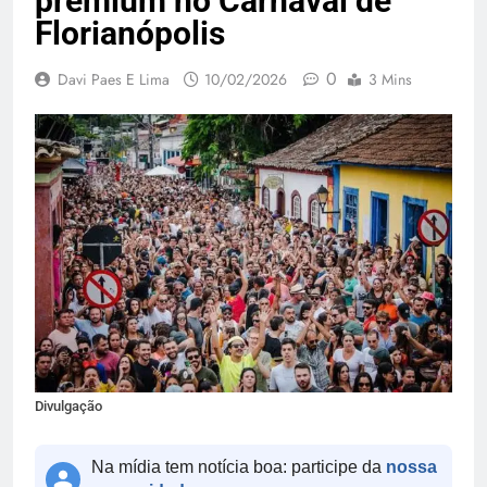
premium no Carnaval de
Florianópolis
0
Davi Paes E Lima
10/02/2026
3 Mins
Divulgação
Na mídia tem notícia boa: participe da
nossa