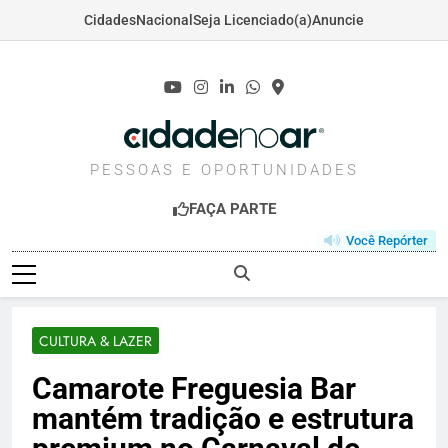
Cidades
Nacional
Seja Licenciado(a)
Anuncie
Skip
to
content
CIDADENOAR.COM
PESSOAS E OPORTUNIDADES
FAÇA PARTE
Você Repórter
CULTURA & LAZER
Camarote Freguesia Bar
mantém tradição e estrutura