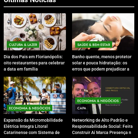
CULTURA & LAZER
SAÚDE & BEM‑ESTAR
Dia dos Pais em Florianópolis:
Banho quente, menos protetor
oito restaurantes para celebrar
solar e pouca hidratação: os
a data em família
erros que podem prejudicar a
pele e o couro cabeludo no
inverno
ECONOMIA & NEGÓCIOS
ECONOMIA & NEGÓCIOS
CAPA
Expansão da Micromobilidade
Networking de Alto Padrão e
Elétrica Integra Litoral
Responsabilidade Social: Feira
Catarinense com Sistema de
Construir Aí Marca Presença no