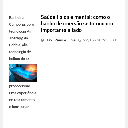
Saúde física e mental: como o
Banheira
banho de imersão se tornou um
Camboriú, com
importante aliado
tecnologia Air
Therapy, da
Davi Paes e Lima
29/07/2026
0
Sabbia, alia
tecnologia de
bolhas de ar,
iluminação em
LED e design
premium para
proporcionar
uma experiência
de relaxamento
e bem-estar