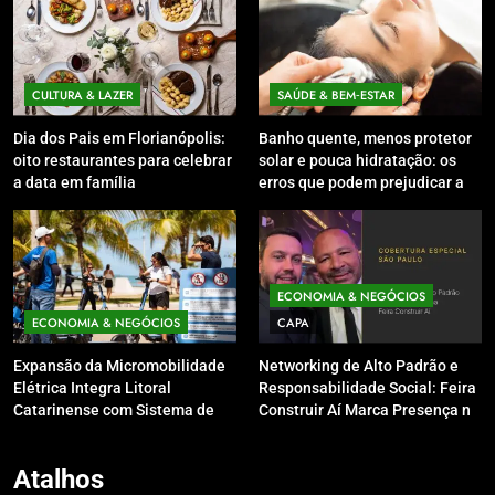
CULTURA & LAZER
SAÚDE & BEM‑ESTAR
Dia dos Pais em Florianópolis:
Banho quente, menos protetor
oito restaurantes para celebrar
solar e pouca hidratação: os
a data em família
erros que podem prejudicar a
pele e o couro cabeludo no
inverno
ECONOMIA & NEGÓCIOS
ECONOMIA & NEGÓCIOS
CAPA
Expansão da Micromobilidade
Networking de Alto Padrão e
Elétrica Integra Litoral
Responsabilidade Social: Feira
Catarinense com Sistema de
Construir Aí Marca Presença no
Patinetes Compartilhados
Leilão do Instituto Neymar Jr.
Atalhos