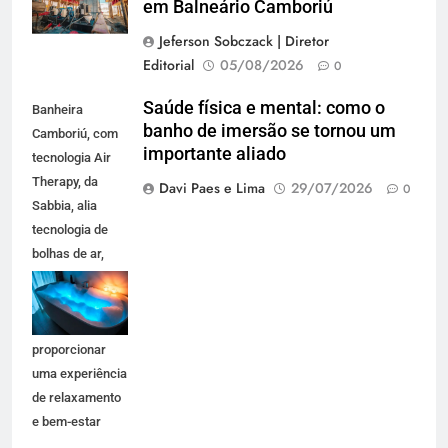
em Balneário Camboriú
Jeferson Sobczack | Diretor
Editorial
05/08/2026
0
Saúde física e mental: como o
Banheira
banho de imersão se tornou um
Camboriú, com
importante aliado
tecnologia Air
Therapy, da
Davi Paes e Lima
29/07/2026
0
Sabbia, alia
tecnologia de
bolhas de ar,
iluminação em
LED e design
premium para
proporcionar
uma experiência
de relaxamento
e bem-estar