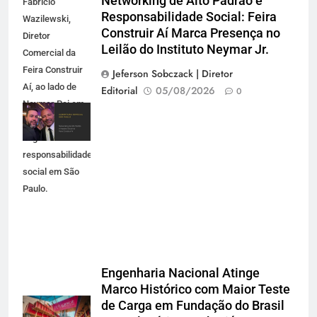
Networking de Alto Padrão e
Fabrício
Responsabilidade Social: Feira
Wazilewski,
Construir Aí Marca Presença no
Diretor
Leilão do Instituto Neymar Jr.
Comercial da
Feira Construir
Jeferson Sobczack | Diretor
Aí, ao lado de
Editorial
05/08/2026
0
Neymar Pai em
evento de
negócios e
responsabilidade
social em São
Paulo.
Engenharia Nacional Atinge
Marco Histórico com Maior Teste
de Carga em Fundação do Brasil