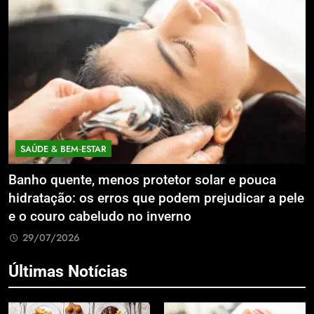
SAÚDE & BEM‑ESTAR
Banho quente, menos protetor solar e pouca
E
hidratação: os erros que podem prejudicar a pele
L
e o couro cabeludo no inverno
C
29/07/2026
Últimas Notícias