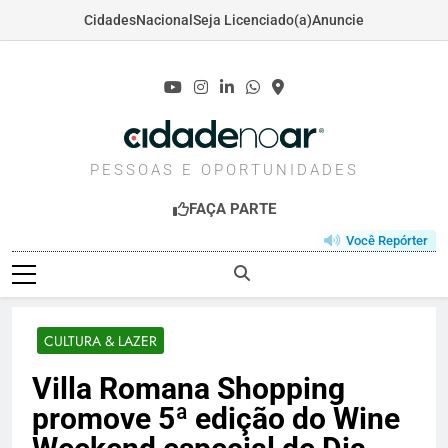
Cidades
Nacional
Seja Licenciado(a)
Anuncie
Skip
to
content
CIDADENOAR.COM
PESSOAS E OPORTUNIDADES
FAÇA PARTE
Você Repórter
CULTURA & LAZER
Villa Romana Shopping
promove 5ª edição do Wine