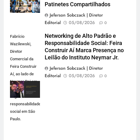
Patinetes Compartilhados
Jeferson Sobczack | Diretor
Editorial
05/08/2026
0
Networking de Alto Padrão e
Fabrício
Responsabilidade Social: Feira
Wazilewski,
Construir Aí Marca Presença no
Diretor
Leilão do Instituto Neymar Jr.
Comercial da
Feira Construir
Jeferson Sobczack | Diretor
Aí, ao lado de
Editorial
05/08/2026
0
Neymar Pai em
evento de
negócios e
responsabilidade
social em São
Paulo.