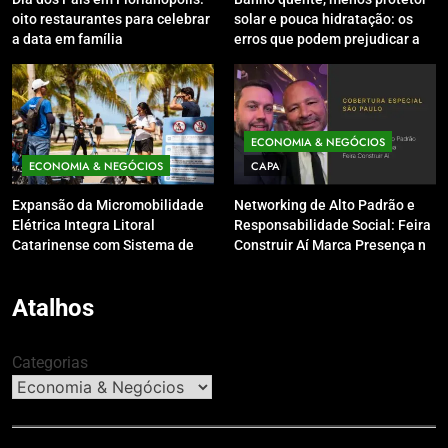
oito restaurantes para celebrar
solar e pouca hidratação: os
a data em família
erros que podem prejudicar a
pele e o couro cabeludo no
inverno
ECONOMIA & NEGÓCIOS
ECONOMIA & NEGÓCIOS
CAPA
Expansão da Micromobilidade
Networking de Alto Padrão e
Elétrica Integra Litoral
Responsabilidade Social: Feira
Catarinense com Sistema de
Construir Aí Marca Presença no
Patinetes Compartilhados
Leilão do Instituto Neymar Jr.
Atalhos
Categorias