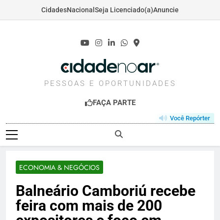
Cidades
Nacional
Seja Licenciado(a)
Anuncie
Skip
to
content
CIDADENOAR.COM
PESSOAS E OPORTUNIDADES
FAÇA PARTE
Você Repórter
ECONOMIA & NEGÓCIOS
Balneário Camboriú recebe
feira com mais de 200