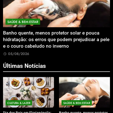
SAÚDE & BEM‑ESTAR
Banho quente, menos protetor solar e pouca
E
hidratação: os erros que podem prejudicar a pele
L
e o couro cabeludo no inverno
C
05/08/2026
Últimas Notícias
CULTURA & LAZER
SAÚDE & BEM‑ESTAR
Dia dos Pais em Florianópolis:
Banho quente, menos protetor