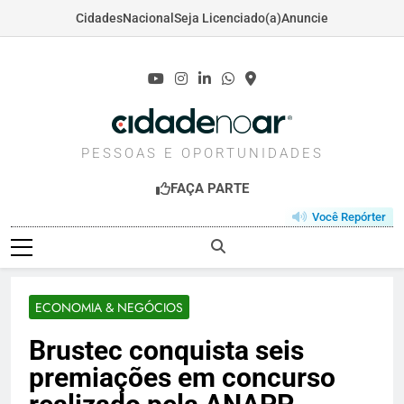
Cidades
Nacional
Seja Licenciado(a)
Anuncie
Skip
to
content
CIDADENOAR.COM
PESSOAS E OPORTUNIDADES
FAÇA PARTE
Você Repórter
ECONOMIA & NEGÓCIOS
Brustec conquista seis
premiações em concurso