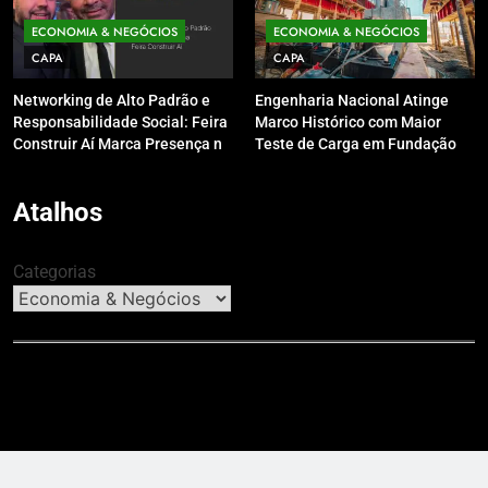
ECONOMIA & NEGÓCIOS
ECONOMIA & NEGÓCIOS
CAPA
CAPA
Networking de Alto Padrão e
Engenharia Nacional Atinge
Responsabilidade Social: Feira
Marco Histórico com Maior
Construir Aí Marca Presença no
Teste de Carga em Fundação
Leilão do Instituto Neymar Jr.
do Brasil em Balneário
Camboriú
Atalhos
Categorias