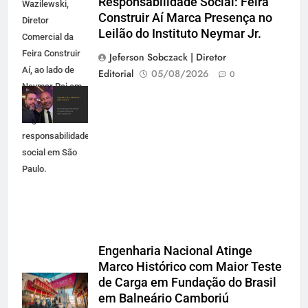
Responsabilidade Social: Feira
Wazilewski,
Construir Aí Marca Presença no
Diretor
Leilão do Instituto Neymar Jr.
Comercial da
Feira Construir
Jeferson Sobczack | Diretor
Aí, ao lado de
Editorial
05/08/2026
0
Neymar Pai em
evento de
negócios e
responsabilidade
social em São
Paulo.
Engenharia Nacional Atinge
Marco Histórico com Maior Teste
de Carga em Fundação do Brasil
em Balneário Camboriú