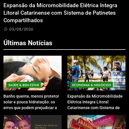
Expansão da Micromobilidade Elétrica Integra
N
le
Litoral Catarinense com Sistema de Patinetes
S
Compartilhados
L
05/08/2026
Últimas Notícias
SAÚDE & BEM‑ESTAR
ECONOMIA & NEGÓCIOS
Banho quente, menos protetor
Expansão da Micromobilidade
solar e pouca hidratação: os
Elétrica Integra Litoral
erros que podem prejudicar a
Catarinense com Sistema de
pele e o couro cabeludo no
Patinetes Compartilhados
inverno