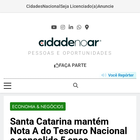
Cidades
Nacional
Seja Licenciado(a)
Anuncie
Skip
to
content
CIDADENOAR.COM
PESSOAS E OPORTUNIDADES
FAÇA PARTE
Você Repórter
ECONOMIA & NEGÓCIOS
Santa Catarina mantém
Nota A do Tesouro Nacional