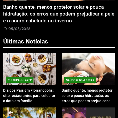
Banho quente, menos protetor solar e pouca
E
hidratação: os erros que podem prejudicar a pele
L
e o couro cabeludo no inverno
C
05/08/2026
Últimas Notícias
CULTURA & LAZER
SAÚDE & BEM‑ESTAR
Dia dos Pais em Florianópolis:
Banho quente, menos protetor
oito restaurantes para celebrar
solar e pouca hidratação: os
a data em família
erros que podem prejudicar a
pele e o couro cabeludo no
inverno