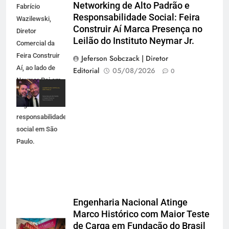
Networking de Alto Padrão e
Fabrício
Responsabilidade Social: Feira
Wazilewski,
Construir Aí Marca Presença no
Diretor
Leilão do Instituto Neymar Jr.
Comercial da
Feira Construir
Jeferson Sobczack | Diretor
Aí, ao lado de
Editorial
05/08/2026
0
Neymar Pai em
evento de
negócios e
responsabilidade
social em São
Paulo.
Engenharia Nacional Atinge
Marco Histórico com Maior Teste
de Carga em Fundação do Brasil