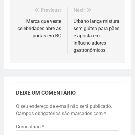
Previous:
Next:
Navegação
de
Marca que veste
Urbano lança mistura
celebridades abre as
sem glúten para pães
Post
portas em BC
e aposta em
influenciadores
gastronômicos
DEIXE UM COMENTÁRIO
O seu endereço de e-mail não será publicado.
Campos obrigatórios são marcados com
*
Comentário
*