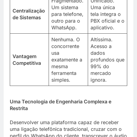
Fragmentado.
Unificado.
Um sistema
Uma única
Centralização
para telefone,
tela integra o
de Sistemas
outro para o
PBX oficial e o
WhatsApp.
aplicativo.
Nenhuma. O
Altíssima.
concorrente
Acesso a
usa
dados
Vantagem
exatamente a
profundos que
Competitiva
mesma
99% do
ferramenta
mercado
simples.
ignora.
Uma Tecnologia de Engenharia Complexa e
Restrita
Desenvolver uma plataforma capaz de receber
uma ligação telefônica tradicional, cruzar com o
perfil do WhatsApp do cliente, transcrever o áudio