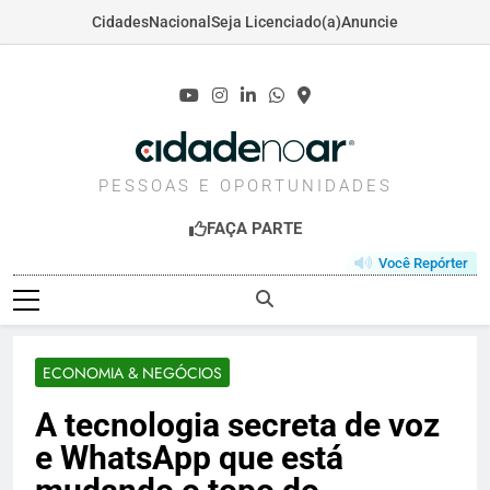
Cidades
Nacional
Seja Licenciado(a)
Anuncie
Skip
to
content
CIDADENOAR.COM
PESSOAS E OPORTUNIDADES
FAÇA PARTE
Você Repórter
ECONOMIA & NEGÓCIOS
A tecnologia secreta de voz
e WhatsApp que está