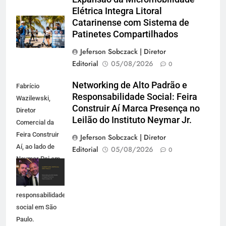
Elétrica Integra Litoral
Catarinense com Sistema de
Patinetes Compartilhados
Jeferson Sobczack | Diretor
Editorial
05/08/2026
0
Networking de Alto Padrão e
Fabrício
Responsabilidade Social: Feira
Wazilewski,
Construir Aí Marca Presença no
Diretor
Leilão do Instituto Neymar Jr.
Comercial da
Feira Construir
Jeferson Sobczack | Diretor
Aí, ao lado de
Editorial
05/08/2026
0
Neymar Pai em
evento de
negócios e
responsabilidade
social em São
Paulo.