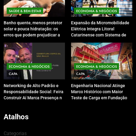
SAÚDE & BEM‑ESTAR
ECONOMIA & NEGÓCIOS
Banho quente, menos protetor
Expansão da Micromobilidade
solar e pouca hidratação: os
Elétrica Integra Litoral
erros que podem prejudicar a
Catarinense com Sistema de
pele e o couro cabeludo no
Patinetes Compartilhados
inverno
ECONOMIA & NEGÓCIOS
ECONOMIA & NEGÓCIOS
CAPA
CAPA
Networking de Alto Padrão e
Engenharia Nacional Atinge
Responsabilidade Social: Feira
Marco Histórico com Maior
Construir Aí Marca Presença no
Teste de Carga em Fundação
Leilão do Instituto Neymar Jr.
do Brasil em Balneário
Camboriú
Atalhos
Categorias