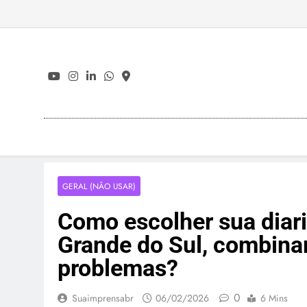
Skip
to
content
GERAL (NÃO USAR)
Como escolher sua diari
Grande do Sul, combinar
problemas?
0
Suaimprensabr
06/02/2026
6 Mins