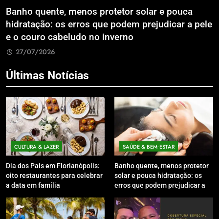
Banho quente, menos protetor solar e pouca
E
hidratação: os erros que podem prejudicar a pele
L
e o couro cabeludo no inverno
C
27/07/2026
Últimas Notícias
CULTURA & LAZER
SAÚDE & BEM‑ESTAR
Dia dos Pais em Florianópolis:
Banho quente, menos protetor
oito restaurantes para celebrar
solar e pouca hidratação: os
a data em família
erros que podem prejudicar a
pele e o couro cabeludo no
inverno