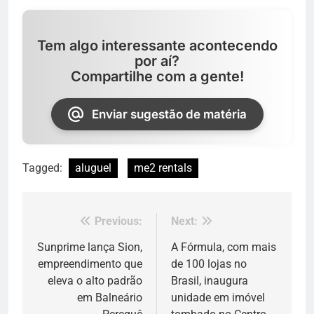
Tem algo interessante acontecendo
por aí?
Compartilhe com a gente!
Enviar sugestão de matéria
Tagged:
aluguel
me2 rentals
Previous:
Next:
Navegação
de
Sunprime lança Sion,
A Fórmula, com mais
empreendimento que
de 100 lojas no
Post
eleva o alto padrão
Brasil, inaugura
em Balneário
unidade em imóvel