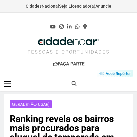
Cidades
Nacional
Seja Licenciado(a)
Anuncie
Skip
to
content
CIDADENOAR.COM
PESSOAS E OPORTUNIDADES
FAÇA PARTE
Você Repórter
GERAL (NÃO USAR)
Ranking revela os bairros
mais procurados para