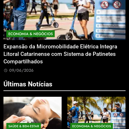
ECONOMIA & NEGÓCIOS
Expansão da Micromobilidade Elétrica Integra
N
le
Litoral Catarinense com Sistema de Patinetes
S
Compartilhados
L
09/06/2026
Últimas Notícias
SAÚDE & BEM‑ESTAR
ECONOMIA & NEGÓCIOS