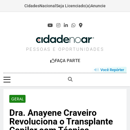
Cidades
Nacional
Seja Licenciado(a)
Anuncie
Skip
to
content
CIDADENOAR.COM
PESSOAS E OPORTUNIDADES
FAÇA PARTE
Você Repórter
GERAL
Dra. Anayene Craveiro
Revoluciona o Transplante