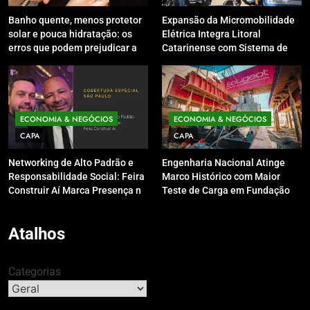
Banho quente, menos protetor
Expansão da Micromobilidade
solar e pouca hidratação: os
Elétrica Integra Litoral
erros que podem prejudicar a
Catarinense com Sistema de
pele e o couro cabeludo no
Patinetes Compartilhados
inverno
ECONOMIA & NEGÓCIOS
ECONOMIA & NEGÓCIOS
CAPA
CAPA
Networking de Alto Padrão e
Engenharia Nacional Atinge
Responsabilidade Social: Feira
Marco Histórico com Maior
Construir Aí Marca Presença no
Teste de Carga em Fundação
Leilão do Instituto Neymar Jr.
do Brasil em Balneário
Camboriú
Atalhos
Categorias