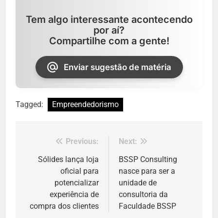
Tem algo interessante acontecendo
por aí?
Compartilhe com a gente!
Enviar sugestão de matéria
Tagged:
Empreendedorismo
Previous:
Next:
Navegação
de
Sólides lança loja
BSSP Consulting
oficial para
nasce para ser a
Post
potencializar
unidade de
experiência de
consultoria da
compra dos clientes
Faculdade BSSP