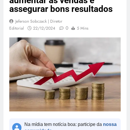
aumentar as vendas e
assegurar bons resultados
Jeferson Sobczack | Diretor
0
Editorial
22/12/2024
5 Mins
Na mídia tem notícia boa: participe da
nossa