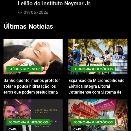
Leilão do Instituto Neymar Jr.
B
09/06/2026
Últimas Notícias
SAÚDE & BEM‑ESTAR
ECONOMIA & NEGÓCIOS
Banho quente, menos protetor
Expansão da Micromobilidade
solar e pouca hidratação: os
Elétrica Integra Litoral
erros que podem prejudicar a
Catarinense com Sistema de
pele e o couro cabeludo no
Patinetes Compartilhados
inverno
ECONOMIA & NEGÓCIOS
ECONOMIA & NEGÓCIOS
CAPA
CAPA