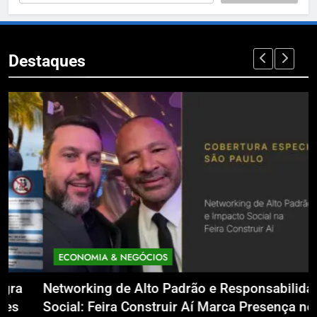
Destaques
ECONOMIA & NEGÓCIOS
Networking de Alto Padrão e Responsabilidade
E
Social: Feira Construir Aí Marca Presença no
M