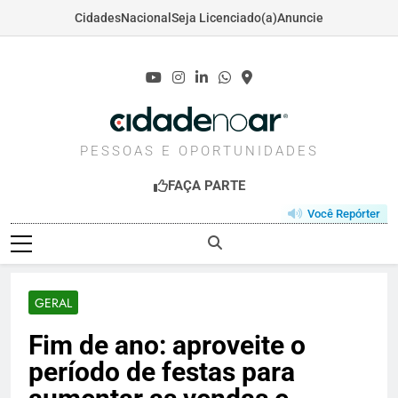
Cidades
Nacional
Seja Licenciado(a)
Anuncie
Skip
to
content
CIDADENOAR.COM
PESSOAS E OPORTUNIDADES
FAÇA PARTE
Você Repórter
GERAL
Fim de ano: aproveite o
período de festas para