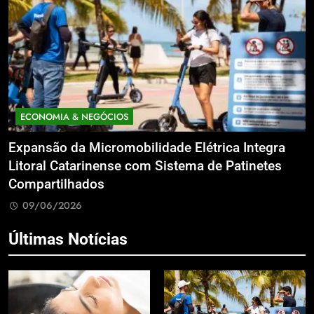
ECONOMIA & NEGÓCIOS
Expansão da Micromobilidade Elétrica Integra
N
le
Litoral Catarinense com Sistema de Patinetes
S
Compartilhados
L
09/06/2026
Últimas Notícias