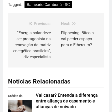
Tagged:
Balneário Camboriú - SC
Previous:
Next:
Navegação
de
“Energia solar deve
Flippening: Bitcoin
ser protagonista na
vai perder espaço
Post
renovação da matriz
para o Ethereum?
energética brasileira”,
diz especialista
Notícias Relacionadas
Vai casar? Entenda a diferença
Crédito da
entre aliança de casamento e
imagem: Pexels
alianças de noivado