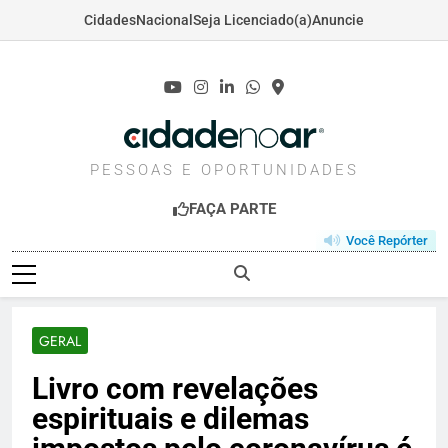
Cidades
Nacional
Seja Licenciado(a)
Anuncie
Skip
to
content
CIDADENOAR.COM
PESSOAS E OPORTUNIDADES
FAÇA PARTE
Você Repórter
GERAL
Livro com revelações
espirituais e dilemas