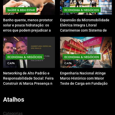
SAÚDE & BEM‑ESTAR
ECONOMIA & NEGÓCIOS
Banho quente, menos protetor
Expansão da Micromobilidade
solar e pouca hidratação: os
Elétrica Integra Litoral
erros que podem prejudicar a
Catarinense com Sistema de
pele e o couro cabeludo no
Patinetes Compartilhados
inverno
ECONOMIA & NEGÓCIOS
ECONOMIA & NEGÓCIOS
CAPA
CAPA
Networking de Alto Padrão e
Engenharia Nacional Atinge
Responsabilidade Social: Feira
Marco Histórico com Maior
Construir Aí Marca Presença no
Teste de Carga em Fundação
Leilão do Instituto Neymar Jr.
do Brasil em Balneário
Camboriú
Atalhos
Categorias