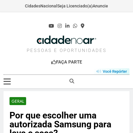
Cidades
Nacional
Seja Licenciado(a)
Anuncie
Skip
to
content
CIDADENOAR.COM
PESSOAS E OPORTUNIDADES
FAÇA PARTE
Você Repórter
GERAL
Por que escolher uma
autorizada Samsung para