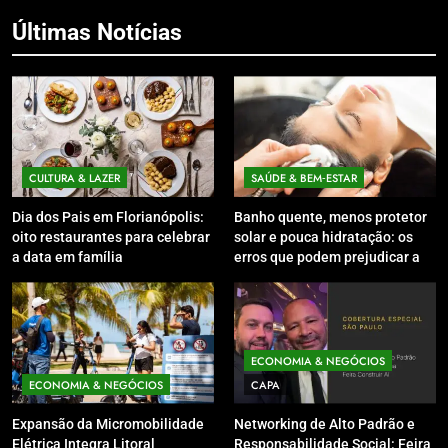
Últimas Notícias
CULTURA & LAZER
SAÚDE & BEM‑ESTAR
Dia dos Pais em Florianópolis:
Banho quente, menos protetor
oito restaurantes para celebrar
solar e pouca hidratação: os
a data em família
erros que podem prejudicar a
pele e o couro cabeludo no
inverno
ECONOMIA & NEGÓCIOS
ECONOMIA & NEGÓCIOS
CAPA
Expansão da Micromobilidade
Networking de Alto Padrão e
Elétrica Integra Litoral
Responsabilidade Social: Feira