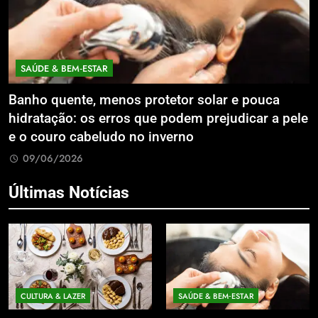
SAÚDE & BEM‑ESTAR
Banho quente, menos protetor solar e pouca
E
hidratação: os erros que podem prejudicar a pele
L
e o couro cabeludo no inverno
C
09/06/2026
Últimas Notícias
CULTURA & LAZER
SAÚDE & BEM‑ESTAR