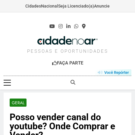
Cidades
Nacional
Seja Licenciado(a)
Anuncie
Skip
to
content
CIDADENOAR.COM
PESSOAS E OPORTUNIDADES
FAÇA PARTE
Você Repórter
GERAL
Posso vender canal do
youtube? Onde Comprar e