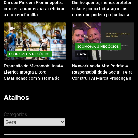
Dia dos Pais em Florianópolis:
Banho quente, menos protetor
oito restaurantes para celebrar
solar e pouca hidratação: os
a data em família
erros que podem prejudicar a
pele e o couro cabeludo no
inverno
ECONOMIA & NEGÓCIOS
ECONOMIA & NEGÓCIOS
CAPA
Expansão da Micromobilidade
Networking de Alto Padrão e
Elétrica Integra Litoral
Responsabilidade Social: Feira
Catarinense com Sistema de
Construir Aí Marca Presença no
Patinetes Compartilhados
Leilão do Instituto Neymar Jr.
Atalhos
Categorias