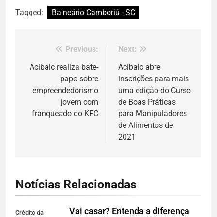
Tagged:
Balneário Camboriú - SC
Previous:
Next:
Navegação
de
Acibalc realiza bate-
Acibalc abre
papo sobre
inscrições para mais
Post
empreendedorismo
uma edição do Curso
jovem com
de Boas Práticas
franqueado do KFC
para Manipuladores
de Alimentos de
2021
Notícias Relacionadas
Vai casar? Entenda a diferença
Crédito da