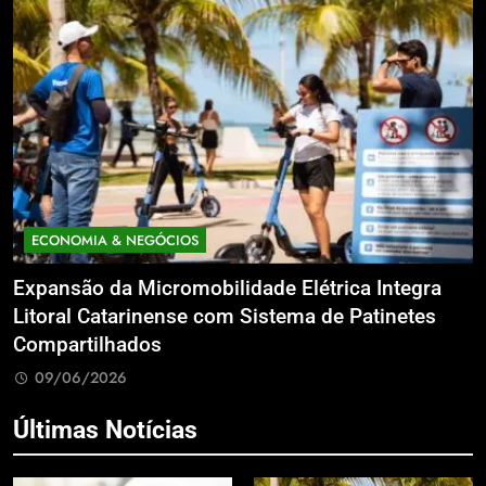
ECONOMIA & NEGÓCIOS
Expansão da Micromobilidade Elétrica Integra
N
le
Litoral Catarinense com Sistema de Patinetes
S
Compartilhados
L
09/06/2026
Últimas Notícias