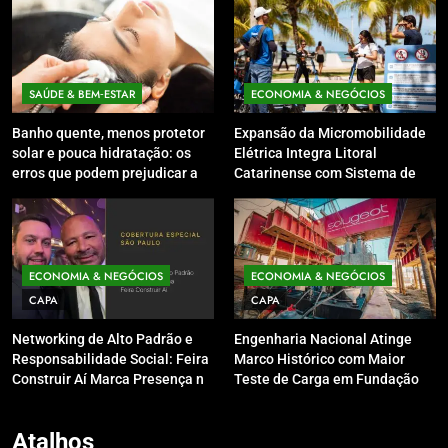
SAÚDE & BEM‑ESTAR
ECONOMIA & NEGÓCIOS
Banho quente, menos protetor
Expansão da Micromobilidade
solar e pouca hidratação: os
Elétrica Integra Litoral
erros que podem prejudicar a
Catarinense com Sistema de
pele e o couro cabeludo no
Patinetes Compartilhados
inverno
ECONOMIA & NEGÓCIOS
ECONOMIA & NEGÓCIOS
CAPA
CAPA
Networking de Alto Padrão e
Engenharia Nacional Atinge
Responsabilidade Social: Feira
Marco Histórico com Maior
Construir Aí Marca Presença no
Teste de Carga em Fundação
Leilão do Instituto Neymar Jr.
do Brasil em Balneário
Camboriú
Atalhos