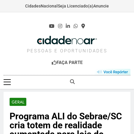
Cidades
Nacional
Seja Licenciado(a)
Anuncie
Skip
to
content
CIDADENOAR.COM
PESSOAS E OPORTUNIDADES
FAÇA PARTE
Você Repórter
GERAL
Programa ALI do Sebrae/SC
cria totem de realidade