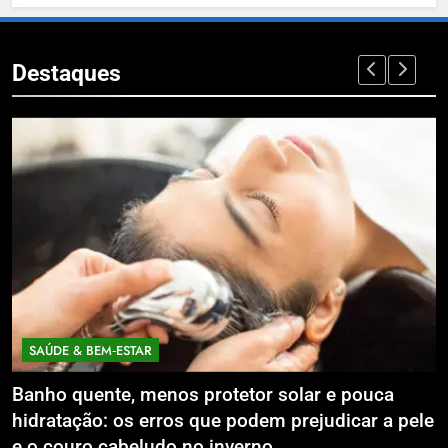
Destaques
SAÚDE & BEM‑ESTAR
Banho quente, menos protetor solar e pouca
E
hidratação: os erros que podem prejudicar a pele
L
e o couro cabeludo no inverno
C