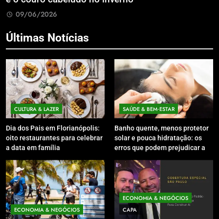
09/06/2026
Últimas Notícias
CULTURA & LAZER
SAÚDE & BEM‑ESTAR
Dia dos Pais em Florianópolis:
Banho quente, menos protetor
oito restaurantes para celebrar
solar e pouca hidratação: os
a data em família
erros que podem prejudicar a
pele e o couro cabeludo no
inverno
ECONOMIA & NEGÓCIOS
ECONOMIA & NEGÓCIOS
CAPA