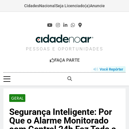
Cidades
Nacional
Seja Licenciado(a)
Anuncie
Skip
to
content
CIDADENOAR.COM
PESSOAS E OPORTUNIDADES
FAÇA PARTE
Você Repórter
GERAL
Segurança Inteligente: Por
Que o Alarme Monitorado