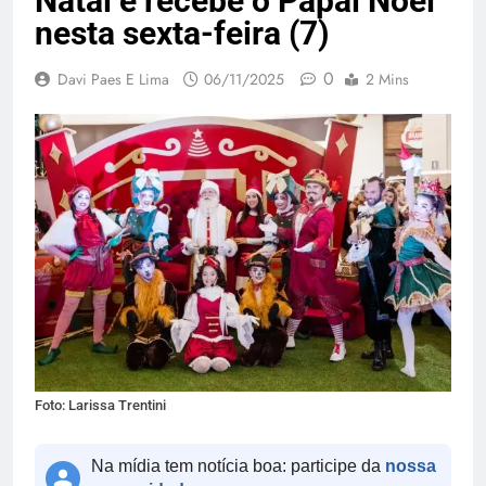
Natal e recebe o Papai Noel
nesta sexta-feira (7)
0
Davi Paes E Lima
06/11/2025
2 Mins
Foto: Larissa Trentini
Na mídia tem notícia boa: participe da
nossa