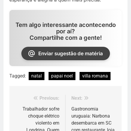
Tem algo interessante acontecendo
por aí?
Compartilhe com a gente!
Enviar sugestão de matéria
Tagged:
natal
papai noel
villa romana
Previous:
Next:
Navegação
de
Trabalhador sofre
Gastronomia
choque elétrico
uruguaia: Narbona
Post
violento em
desembarca em SC
Londrina. Quem
com restaurante, loja