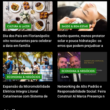
CULTURA & LAZER
SAÚDE & BEM‑ESTAR
Dia dos Pais em Florianópolis:
Banho quente, menos protetor
oito restaurantes para celebrar
solar e pouca hidratação: os
a data em família
erros que podem prejudicar a
pele e o couro cabeludo no
inverno
ECONOMIA & NEGÓCIOS
ECONOMIA & NEGÓCIOS
CAPA
Expansão da Micromobilidade
Networking de Alto Padrão e
Elétrica Integra Litoral
Responsabilidade Social: Feira
Catarinense com Sistema de
Construir Aí Marca Presença no
Patinetes Compartilhados
Leilão do Instituto Neymar Jr.