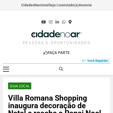
Cidades
Nacional
Seja Licenciado(a)
Anuncie
Skip
to
content
CIDADENOAR.COM
PESSOAS E OPORTUNIDADES
FAÇA PARTE
Você Repórter
GUIA LOCAL
Villa Romana Shopping
inaugura decoração de