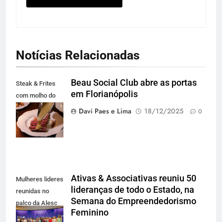
Notícias Relacionadas
Beau Social Club abre as portas
Steak & Frites
em Florianópolis
com molho do
chef (foto
Davi Paes e Lima
18/12/2025
0
agência Blend)
Ativas & Associativas reuniu 50
Mulheres lideres
lideranças de todo o Estado, na
reunidas no
Semana do Empreendedorismo
palco da Alesc
Feminino
(foto: Isis