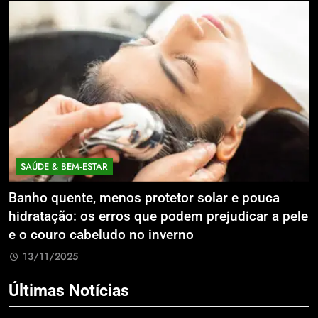
SAÚDE & BEM‑ESTAR
Banho quente, menos protetor solar e pouca
E
hidratação: os erros que podem prejudicar a pele
L
e o couro cabeludo no inverno
C
13/11/2025
Últimas Notícias