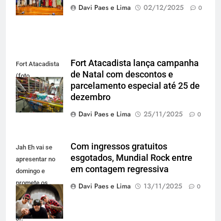
Lacombi)
Davi Paes e Lima
02/12/2025
0
Fort Atacadista lança campanha
Fort Atacadista
de Natal com descontos e
(foto
parcelamento especial até 25 de
Divulgação)
dezembro
Davi Paes e Lima
25/11/2025
0
Com ingressos gratuitos
Jah Eh vai se
esgotados, Mundial Rock entre
apresentar no
em contagem regressiva
domingo e
promete os
Davi Paes e Lima
13/11/2025
0
clássicos do
Charlie Brown
Jr.