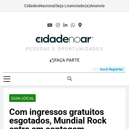
Cidades
Nacional
Seja Licenciado(a)
Anuncie
Skip
to
content
CIDADENOAR.COM
PESSOAS E OPORTUNIDADES
FAÇA PARTE
Você Repórter
GUIA LOCAL
Com ingressos gratuitos
esgotados, Mundial Rock