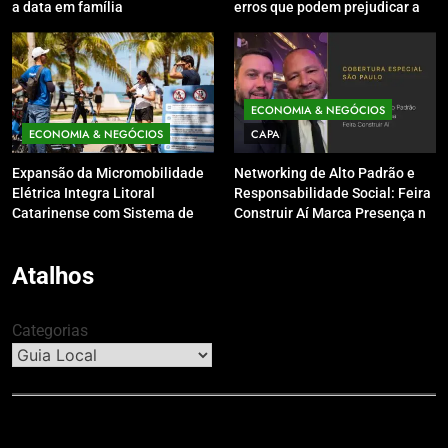
a data em família
erros que podem prejudicar a
pele e o couro cabeludo no
inverno
ECONOMIA & NEGÓCIOS
ECONOMIA & NEGÓCIOS
CAPA
Expansão da Micromobilidade
Networking de Alto Padrão e
Elétrica Integra Litoral
Responsabilidade Social: Feira
Catarinense com Sistema de
Construir Aí Marca Presença no
Patinetes Compartilhados
Leilão do Instituto Neymar Jr.
Atalhos
Categorias