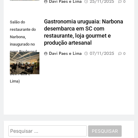
Davi Paes e Lima
25/11/2025
0
Gastronomia uruguaia: Narbona
Salão do
desembarca em SC com
restaurante do
restaurante, loja gourmet e
Narbona,
produção artesanal
inaugurado no
novo Boulevard
Davi Paes e Lima
07/11/2025
0
do Continente
Shopping (Foto
Davi Paes e
Lima)
Pesquisar
por: