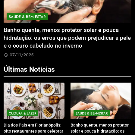
SAÚDE & BEM‑ESTAR
Banho quente, menos protetor solar e pouca
E
hidratação: os erros que podem prejudicar a pele
L
e o couro cabeludo no inverno
C
07/11/2025
Últimas Notícias
CULTURA & LAZER
SAÚDE & BEM‑ESTAR
Dia dos Pais em Florianópolis:
Banho quente, menos protetor
oito restaurantes para celebrar
solar e pouca hidratação: os