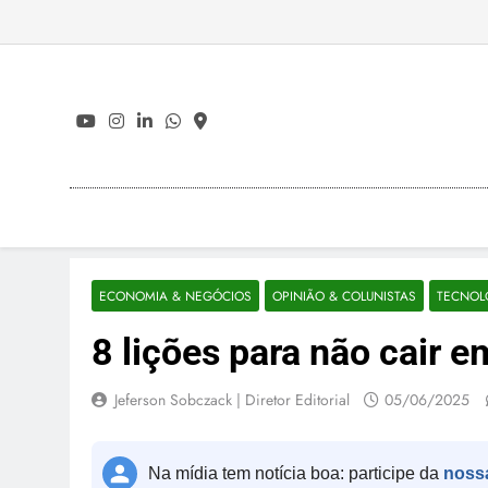
Skip
to
content
ECONOMIA & NEGÓCIOS
OPINIÃO & COLUNISTAS
TECNOL
8 lições para não cair 
Jeferson Sobczack | Diretor Editorial
05/06/2025
Na mídia tem notícia boa: participe da
noss