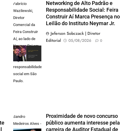
Networking de Alto Padrão e
Fabrício
Responsabilidade Social: Feira
Wazilewski,
Construir Aí Marca Presença no
Diretor
Leilão do Instituto Neymar Jr.
Comercial da
Feira Construir
Jeferson Sobczack | Diretor
Aí, ao lado de
Editorial
05/08/2026
0
Neymar Pai em
evento de
negócios e
responsabilidade
social em São
Paulo.
Proximidade de novo concurso
Sandro
te
público aumenta interesse pela
Medeiros Alves -
l
carreira de Auditor Estadual de
Presidente do