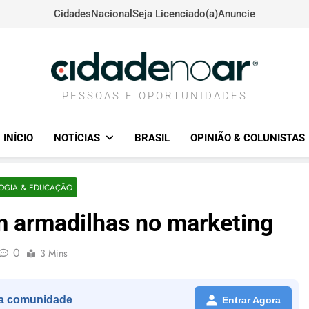
Cidades
Nacional
Seja Licenciado(a)
Anuncie
CIDADENOAR.COM
PESSOAS E OPORTUNIDADES
INÍCIO
NOTÍCIAS
BRASIL
OPINIÃO & COLUNISTAS
OGIA & EDUCAÇÃO
em armadilhas no marketing
0
3 Mins
a comunidade
Entrar Agora