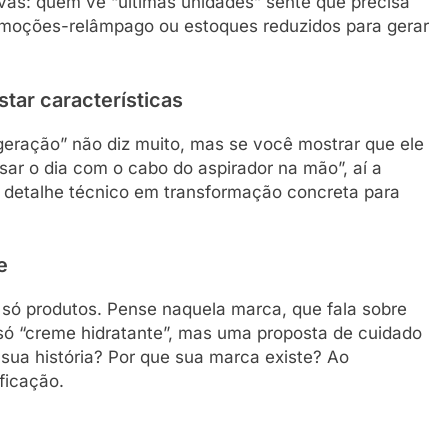
vas: quem vê “últimas unidades” sente que precisa
promoções-relâmpago ou estoques reduzidos para gerar
star características
geração” não diz muito, mas se você mostrar que ele
sar o dia com o cabo do aspirador na mão”, aí a
 detalhe técnico em transformação concreta para
e
 só produtos. Pense naquela marca, que fala sobre
 só “creme hidratante”, mas uma proposta de cuidado
sua história? Por que sua marca existe? Ao
ficação.