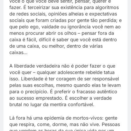
você o que você deve sentir, pensar, querer e
fazer. É terceirizar sua existência para algoritmos
de redes sociais, opiniões alheias e expectativas
sociais que foram criadas por gente tão perdida; e
que pelo ego, vaidade ou ignorância você nem ao
menos procurar abrir os olhos – pensar fora da
caixa é fácil, difícil é saber que você está dentro
de uma caixa, ou melhor, dentro de várias
caixas…
A liberdade verdadeira não é poder fazer o que
você quer – qualquer adolescente rebelde tatua
isso. Liberdade é ter coragem de ser responsável
pelas suas escolhas, mesmo quando elas te levam
para o precipício. É preferir o fracasso autêntico
ao sucesso emprestado. É escolher a verdade
brutal no lugar da mentira confortável.
Lá fora há uma epidemia de mortos-vivos: gente
que respira, come, dorme, mas não vive. Pessoas
que vendem as horas da sua única vida por um