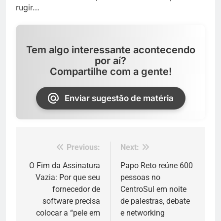
rugir…
Tem algo interessante acontecendo
por aí?
Compartilhe com a gente!
Enviar sugestão de matéria
Previous:
Next:
Navegação
de
O Fim da Assinatura
Papo Reto reúne 600
Vazia: Por que seu
pessoas no
Post
fornecedor de
CentroSul em noite
software precisa
de palestras, debate
colocar a “pele em
e networking