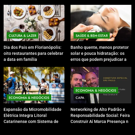
CULTURA & LAZER
SAÚDE & BEM‑ESTAR
Dia dos Pais em Florianópolis:
Banho quente, menos protetor
oito restaurantes para celebrar
solar e pouca hidratação: os
a data em família
erros que podem prejudicar a
pele e o couro cabeludo no
inverno
ECONOMIA & NEGÓCIOS
ECONOMIA & NEGÓCIOS
CAPA
Expansão da Micromobilidade
Networking de Alto Padrão e
Elétrica Integra Litoral
Responsabilidade Social: Feira
Catarinense com Sistema de
Construir Aí Marca Presença no
Patinetes Compartilhados
Leilão do Instituto Neymar Jr.