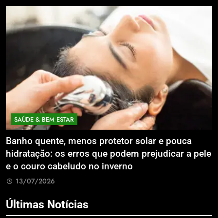
SAÚDE & BEM‑ESTAR
Banho quente, menos protetor solar e pouca
E
hidratação: os erros que podem prejudicar a pele
L
e o couro cabeludo no inverno
C
13/07/2026
Últimas Notícias