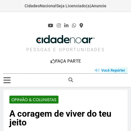
Cidades
Nacional
Seja Licenciado(a)
Anuncie
Skip
to
content
CIDADENOAR.COM
PESSOAS E OPORTUNIDADES
FAÇA PARTE
Você Repórter
OPINIÃO & COLUNISTAS
A coragem de viver do teu
jeito