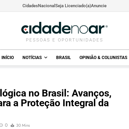
Cidades
Nacional
Seja Licenciado(a)
Anuncie
CIDADENOAR.COM
PESSOAS E OPORTUNIDADES
INÍCIO
NOTÍCIAS
BRASIL
OPINIÃO & COLUNISTAS
lógica no Brasil: Avanços,
ra a Proteção Integral da
0
30 Mins