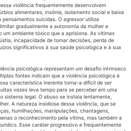
 essa violência frequentemente desenvolvem
rbios alimentares, insônia, isolamento social e baixa
 pensamentos suicidas. O agressor utiliza
 limitar gradualmente a autonomia da mulher e
o um ambiente tóxico que a aprisiona. As vítimas
gústia, incapacidade de tomar decisões, perda de
ízos significativos à sua saúde psicológica e à sua
iolência psicológica representam um desafio intrínseco
tiplas fontes indicam que a violência psicológica é
Essa característica inerente torna-a difícil de ser
 muitas vezes leva tempo para se perceber em uma
lo sistema legal. O abuso se instala lentamente,
er. A natureza insidiosa dessa violência, que se
ças, humilhações, manipulações, chantagens,
o apenas o reconhecimento pela vítima, mas também a
jurídico. Esse caráter progressivo e frequentemente