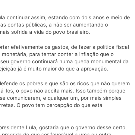
la continuar assim, estando com dois anos e meio de
as contas públicas, a não ser aumentando o
ais sofrida a vida do povo brasileiro.
rtar efetivamente os gastos, de fazer a política fiscal
 monetária, para tentar conter a inflação que o
ue seu governo continuará numa queda monumental da
rejeição já é muito maior do que a aprovação.
defende os pobres e que são os ricos que não querem
liá-los, o povo não aceita mais. Isso também porque
 se comunicarem, e qualquer um, por mais simples
orretas. O povo tem percepção do que está
esidente Lula, gostaria que o governo desse certo,
s progrida do que ser favorável a uma ou outra