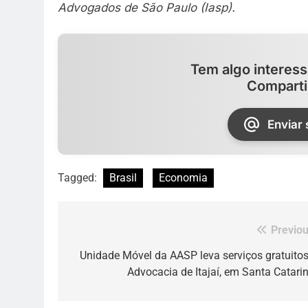
Advogados de São Paulo (Iasp).
Tem algo interess
Comparti
Enviar
Tagged:
Brasil
Economia
Previou
Navegação
de
Unidade Móvel da AASP leva serviços gratuitos
Advocacia de Itajaí, em Santa Catari
Post