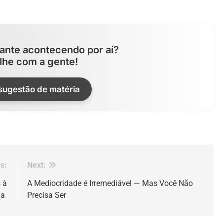
ante acontecendo por aí?
lhe com a gente!
 sugestão de matéria
s:
Next:
 à
A Mediocridade é Irremediável — Mas Você Não
na
Precisa Ser