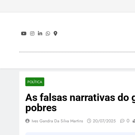
Skip
to
content
POLÍTICA
As falsas narrativas do 
pobres
0
Ives Gandra Da Silva Martins
20/07/2025