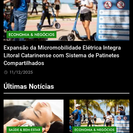
ECONOMIA & NEGÓCIOS
Expansão da Micromobilidade Elétrica Integra
N
le
Litoral Catarinense com Sistema de Patinetes
S
Compartilhados
L
11/12/2025
Últimas Notícias
SAÚDE & BEM‑ESTAR
ECONOMIA & NEGÓCIOS