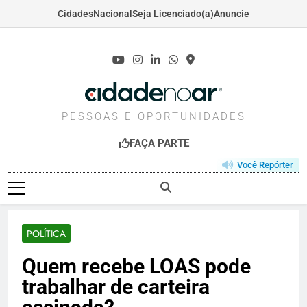
Cidades
Nacional
Seja Licenciado(a)
Anuncie
Skip
to
content
CIDADENOAR.COM
PESSOAS E OPORTUNIDADES
FAÇA PARTE
Você Repórter
POLÍTICA
Quem recebe LOAS pode
trabalhar de carteira