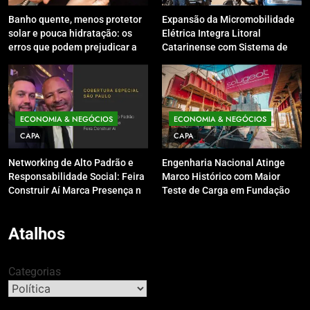
Banho quente, menos protetor
Expansão da Micromobilidade
solar e pouca hidratação: os
Elétrica Integra Litoral
erros que podem prejudicar a
Catarinense com Sistema de
pele e o couro cabeludo no
Patinetes Compartilhados
inverno
ECONOMIA & NEGÓCIOS
ECONOMIA & NEGÓCIOS
CAPA
CAPA
Networking de Alto Padrão e
Engenharia Nacional Atinge
Responsabilidade Social: Feira
Marco Histórico com Maior
Construir Aí Marca Presença no
Teste de Carga em Fundação
Leilão do Instituto Neymar Jr.
do Brasil em Balneário
Camboriú
Atalhos
Categorias