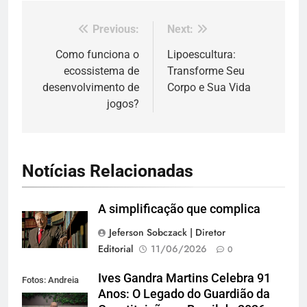
Previous:
Next:
Navegação
de
Como funciona o
Lipoescultura:
ecossistema de
Transforme Seu
Post
desenvolvimento de
Corpo e Sua Vida
jogos?
Notícias Relacionadas
A simplificação que complica
Jeferson Sobczack | Diretor
Editorial
11/06/2026
0
Ives Gandra Martins Celebra 91
Fotos: Andreia
Anos: O Legado do Guardião da
Tarelow