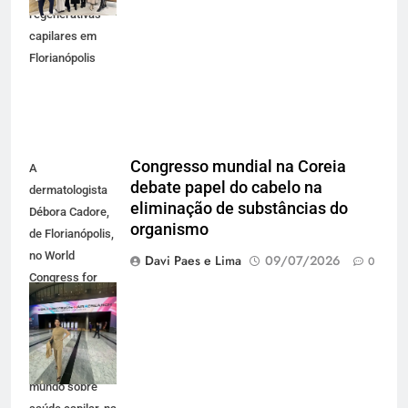
regenerativas
capilares em
Florianópolis
Congresso mundial na Coreia
A
debate papel do cabelo na
dermatologista
eliminação de substâncias do
Débora Cadore,
organismo
de Florianópolis,
no World
Davi Paes e Lima
09/07/2026
0
Congress for
Hair Research,
principal
congresso
científico do
mundo sobre