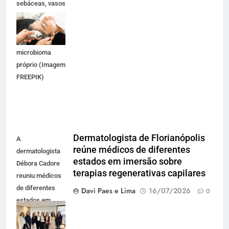
sebáceas, vasos
sanguíneos,
terminações
nervosas e um
microbioma
próprio (Imagem
FREEPIK)
Dermatologista de Florianópolis
A
reúne médicos de diferentes
dermatologista
estados em imersão sobre
Débora Cadore
terapias regenerativas capilares
reuniu médicos
de diferentes
Davi Paes e Lima
16/07/2026
0
estados em
imersão sobre
terapias