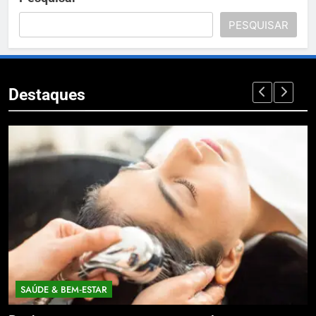
PESQUISAR
Destaques
SAÚDE & BEM‑ESTAR
EC