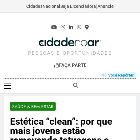
Cidades
Nacional
Seja Licenciado(a)
Anuncie
Skip
to
content
CIDADENOAR.COM
PESSOAS E OPORTUNIDADES
FAÇA PARTE
Você Repórter
SAÚDE & BEM‑ESTAR
Estética “clean”: por que
mais jovens estão