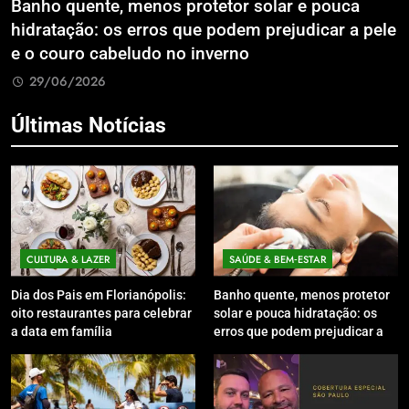
anho quente, menos protetor solar e pouca
Exp
idratação: os erros que podem prejudicar a pele
Lit
 o couro cabeludo no inverno
Com
29/06/2026
2
Últimas Notícias
CULTURA & LAZER
SAÚDE & BEM‑ESTAR
Dia dos Pais em Florianópolis:
Banho quente, menos protetor
oito restaurantes para celebrar
solar e pouca hidratação: os
a data em família
erros que podem prejudicar a
pele e o couro cabeludo no
inverno