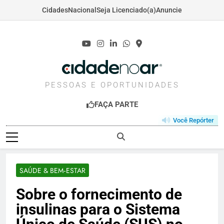
Cidades
Nacional
Seja Licenciado(a)
Anuncie
Skip
to
content
CIDADENOAR.COM
PESSOAS E OPORTUNIDADES
FAÇA PARTE
Você Repórter
SAÚDE & BEM‑ESTAR
Sobre o fornecimento de
insulinas para o Sistema