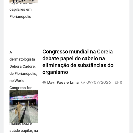
regenerativas
capilares em
Florianópolis
Congresso mundial na Coreia
A
debate papel do cabelo na
dermatologista
eliminação de substâncias do
Débora Cadore,
organismo
de Florianópolis,
no World
Davi Paes e Lima
09/07/2026
0
Congress for
Hair Research,
principal
congresso
científico do
mundo sobre
saúde capilar, na