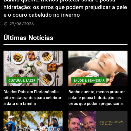
hidratação: os erros que podem prejudicar a pele
L
e o couro cabeludo no inverno
C
29/06/2026
Últimas Notícias
CULTURA & LAZER
SAÚDE & BEM‑ESTAR
Dia dos Pais em Florianópolis:
Banho quente, menos protetor
oito restaurantes para celebrar
solar e pouca hidratação: os
a data em família
erros que podem prejudicar a
pele e o couro cabeludo no
inverno