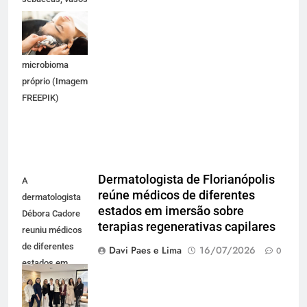
sanguíneos,
terminações
nervosas e um
microbioma
próprio (Imagem
FREEPIK)
Dermatologista de Florianópolis
A
reúne médicos de diferentes
dermatologista
estados em imersão sobre
Débora Cadore
terapias regenerativas capilares
reuniu médicos
de diferentes
Davi Paes e Lima
16/07/2026
0
estados em
imersão sobre
terapias