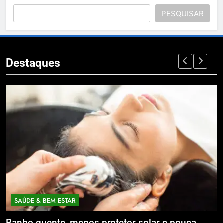
PESQUISAR
Destaques
SAÚDE & BEM‑ESTAR
Banho quente, menos protetor solar e pouca
E