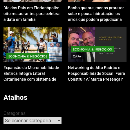
Dia dos Pais em Florianópolis:
Banho quente, menos protetor
oito restaurantes para celebrar
solar e pouca hidratação: os
a data em família
erros que podem prejudicar a
pele e o couro cabeludo no
inverno
ECONOMIA & NEGÓCIOS
ECONOMIA & NEGÓCIOS
CAPA
Expansão da Micromobilidade
Networking de Alto Padrão e
Elétrica Integra Litoral
Responsabilidade Social: Feira
Catarinense com Sistema de
Construir Aí Marca Presença no
Patinetes Compartilhados
Leilão do Instituto Neymar Jr.
Atalhos
Categorias