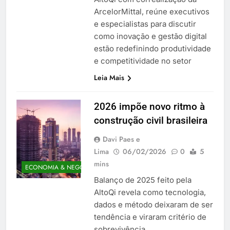
ArcelorMittal, reúne executivos
e especialistas para discutir
como inovação e gestão digital
estão redefinindo produtividade
e competitividade no setor
Leia Mais
2026 impõe novo ritmo à
construção civil brasileira
Davi Paes e
Lima
06/02/2026
0
5
mins
ECONOMIA & NEGÓCIOS
Balanço de 2025 feito pela
AltoQi revela como tecnologia,
dados e método deixaram de ser
tendência e viraram critério de
sobrevivência