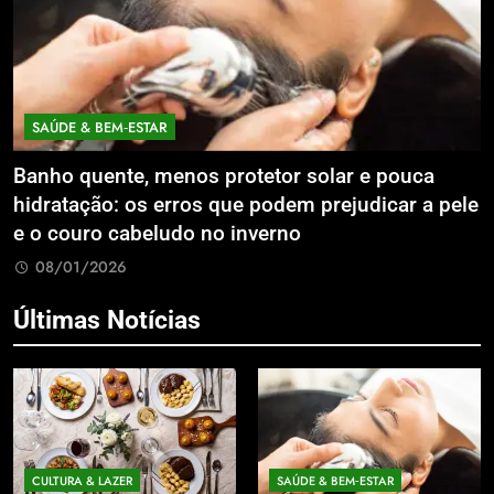
SAÚDE & BEM‑ESTAR
Banho quente, menos protetor solar e pouca
E
hidratação: os erros que podem prejudicar a pele
L
e o couro cabeludo no inverno
C
08/01/2026
Últimas Notícias
CULTURA & LAZER
SAÚDE & BEM‑ESTAR