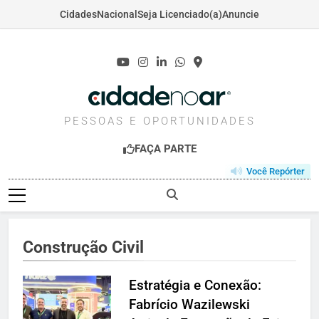
Cidades
Nacional
Seja Licenciado(a)
Anuncie
Skip
to
content
CIDADENOAR.COM
PESSOAS E OPORTUNIDADES
FAÇA PARTE
Você Repórter
Construção Civil
Estratégia e Conexão:
Fabrício Wazilewski