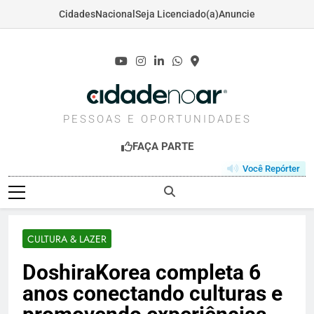
Cidades
Nacional
Seja Licenciado(a)
Anuncie
Skip
to
content
CIDADENOAR.COM
PESSOAS E OPORTUNIDADES
FAÇA PARTE
Você Repórter
CULTURA & LAZER
DoshiraKorea completa 6
anos conectando culturas e