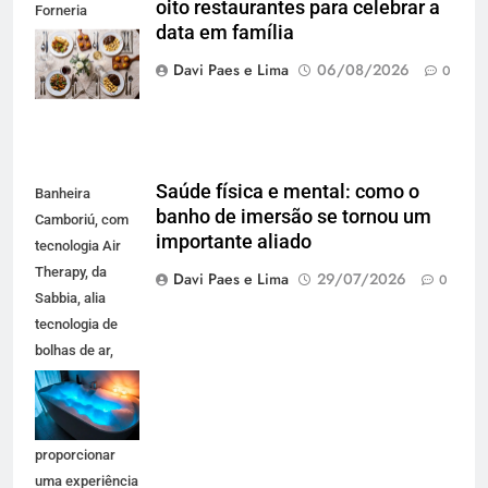
oito restaurantes para celebrar a
Forneria
data em família
Carbone. Foto
Agência Blend
Davi Paes e Lima
06/08/2026
0
Saúde física e mental: como o
Banheira
banho de imersão se tornou um
Camboriú, com
importante aliado
tecnologia Air
Therapy, da
Davi Paes e Lima
29/07/2026
0
Sabbia, alia
tecnologia de
bolhas de ar,
iluminação em
LED e design
premium para
proporcionar
uma experiência