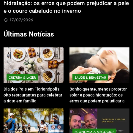
m prejudicar a pele
Litoral Catarinense com Sistema
o
Compartilhados
17/07/2026
Últimas Notícias
CULTURA & LAZER
SAÚDE & BEM‑ESTAR
Dia dos Pais em Florianópolis:
Banho quente, menos protetor
oito restaurantes para celebrar
solar e pouca hidratação: os
a data em família
erros que podem prejudicar a
pele e o couro cabeludo no
inverno
ECONOMIA & NEGÓCIOS