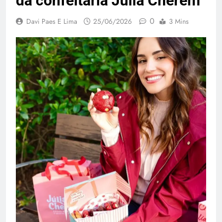
da confeitaria Júlia Cherem
0
Davi Paes E Lima
25/06/2026
3 Mins