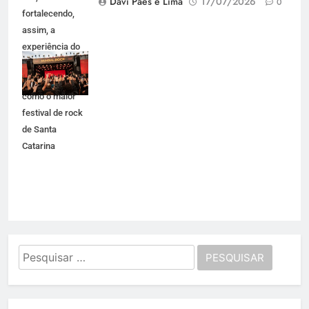
Davi Paes e Lima
17/07/2026
0
fortalecendo,
assim, a
experiência do
público e se
consolidando
como o maior
festival de rock
de Santa
Catarina
Pesquisar
por: