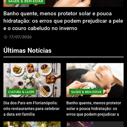
ECONOMIA & NEGÓCIOS
ar e pouca
Expansão da Micromobilidade Elétric
ejudicar a pele
Litoral Catarinense com Sistema de P
Compartilhados
17/07/2026
Últimas Notícias
CULTURA & LAZER
SAÚDE & BEM‑ESTAR
Dia dos Pais em Florianópolis:
Banho quente, menos protetor
oito restaurantes para celebrar
solar e pouca hidratação: os
a data em família
erros que podem prejudicar a
pele e o couro cabeludo no
inverno