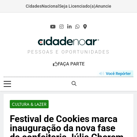
Cidades
Nacional
Seja Licenciado(a)
Anuncie
Skip
to
content
CIDADENOAR.COM
PESSOAS E OPORTUNIDADES
FAÇA PARTE
Você Repórter
CULTURA & LAZER
Festival de Cookies marca
inauguração da nova fase