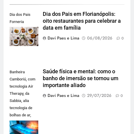
Dia dos Pais em Florianópolis:
Dia dos Pais
oito restaurantes para celebrar a
Forneria
data em família
Carbone. Foto
Agência Blend
Davi Paes e Lima
06/08/2026
0
Saúde física e mental: como o
Banheira
banho de imersão se tornou um
Camboriú, com
importante aliado
tecnologia Air
Therapy, da
Davi Paes e Lima
29/07/2026
0
Sabbia, alia
tecnologia de
bolhas de ar,
iluminação em
LED e design