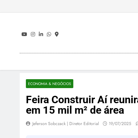
Skip
to
content
ECONOMIA & NEGÓCIOS
Feira Construir Aí reuni
em 15 mil m² de área
Jeferson Sobczack | Diretor Editorial
19/07/2025