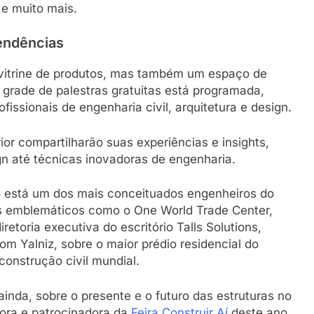
e muito mais.
tendências
 vitrine de produtos, mas também um espaço de
grade de palestras gratuitas está programada,
issionais de engenharia civil, arquitetura e design.
ior compartilharão suas experiências e insights,
 até técnicas inovadoras de engenharia.
o está um dos mais conceituados engenheiros do
os emblemáticos como o One World Trade Center,
iretoria executiva do escritório Talls Solutions,
m Yalniz, sobre o maior prédio residencial do
construção civil mundial.
 ainda, sobre o presente e o futuro das estruturas no
itora e patrocinadora da
Feira Construir Aí
deste ano.