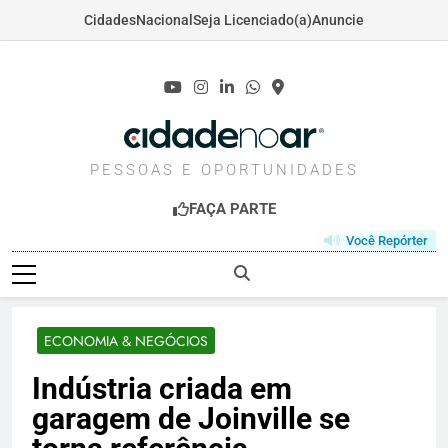
Cidades
Nacional
Seja Licenciado(a)
Anuncie
Skip
to
content
CIDADENOAR.COM
PESSOAS E OPORTUNIDADES
FAÇA PARTE
Você Repórter
ECONOMIA & NEGÓCIOS
Indústria criada em
garagem de Joinville se