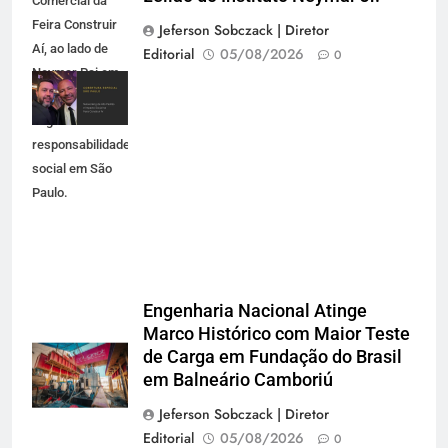
Comercial da
Feira Construir
Jeferson Sobczack | Diretor
Aí, ao lado de
Editorial
05/08/2026
0
Neymar Pai em
evento de
negócios e
responsabilidade
social em São
Paulo.
Engenharia Nacional Atinge
Marco Histórico com Maior Teste
de Carga em Fundação do Brasil
em Balneário Camboriú
Jeferson Sobczack | Diretor
Editorial
05/08/2026
0