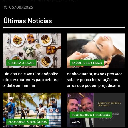
08/2026
05/08/
Últimas Notícias
CULTURA & LAZER
SAÚDE & BEM‑ESTAR
Dia dos Pais em Florianópolis:
Banho quente, menos protetor
oito restaurantes para celebrar
solar e pouca hidratação: os
a data em família
erros que podem prejudicar a
pele e o couro cabeludo no
inverno
ECONOMIA & NEGÓCIOS
ECONOMIA & NEGÓCIOS
CAPA