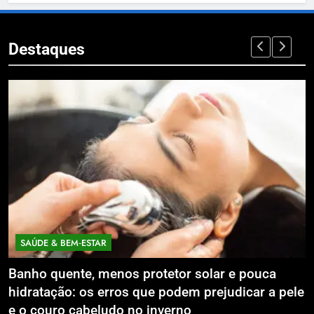
Destaques
E & BEM‑ESTAR
ECONOMI
 quente, menos protetor solar e pouca
Expansão
tação: os erros que podem prejudicar a pele
Litoral 
ouro cabeludo no inverno
Compart