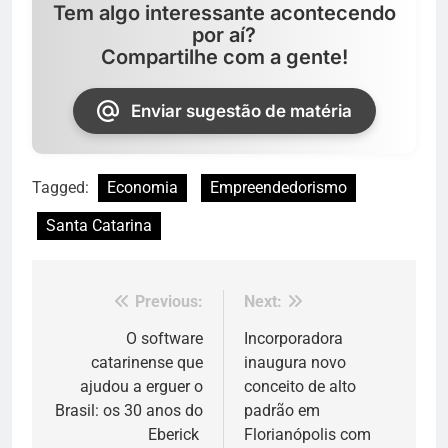
Tem algo interessante acontecendo
por aí?
Compartilhe com a gente!
Enviar sugestão de matéria
Tagged:
Economia
Empreendedorismo
Santa Catarina
Previous:
Next:
Navegação
de
O software
Incorporadora
catarinense que
inaugura novo
Post
ajudou a erguer o
conceito de alto
Brasil: os 30 anos do
padrão em
Eberick
Florianópolis com